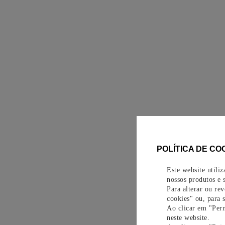
POLÍTICA DE CO
Este website utili
nossos produtos e s
Para alterar ou re
cookies" ou, para 
Ao clicar em "Perm
neste website.