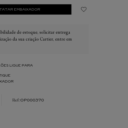
TATAR EMBAIXADOR
bilidade de estoque, solicitar entrega
ização da sua criação Cartier, entre em
IER
OS
CONES CARTIER
ER
ÕES LIGUE PARA
TIQUE
IXADOR
:
OP000370