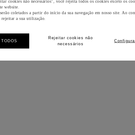
itar cookies não necessários", você rejeita todos os cookies exceto os coo
e website.
 serão coletados a partir do início da sua navegação em nosso site. Ao con
rejeitar a sua utilização.
Rejeitar cookies não
R TODOS
Configura
necessários