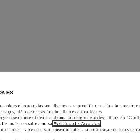
OKIES
za cookies e tecnologias semelhantes para permitir o seu funcionamento e
erviços, além de outras funcionalidades e finalidades.
vogar o seu consentimento a alguns ou todos os cookies, clique em "Confi
Política de Cookies
saber mais, consulte a nossa
.
itir todos", você dá o seu consentimento para a utilização de todos os co