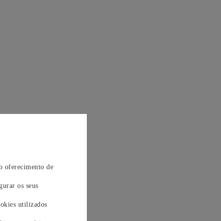
 o oferecimento de
gurar os seus
okies utilizados