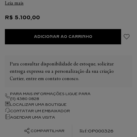
Leia mais
com acabamento dourado. Cabochão em mármore Picasso.
Dimensões: 127 x 9,7 mm. Acompanha uma recarga de caneta
R$
5
.
100
,
00
esferográfica, tinta azul, tamanho médio.
ADICIONAR AO CARRINHO
Para consultar disponibilidade de estoque, solicitar
entrega expressa ou a personalização da sua criação
Cartier, entre em contato conosco.
PARA MAIS INFORMAÇÕES LIGUE PARA
(11) 4380 0828
LOCALIZAR UMA BOUTIQUE
CONTATAR UM EMBAIXADOR
AGENDAR UMA VISITA
:
OP000326
COMPARTILHAR