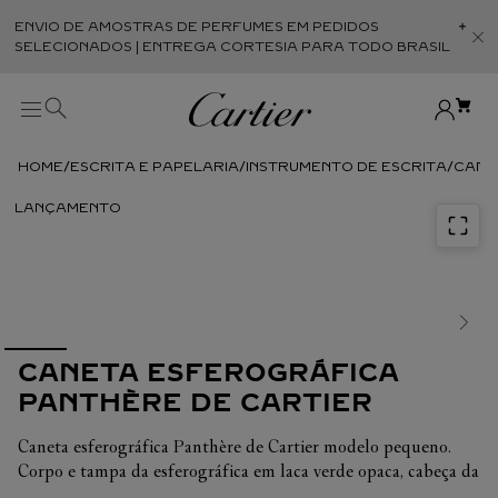
ENVIO DE AMOSTRAS DE PERFUMES EM PEDIDOS
Abr
SELECIONADOS | ENTREGA CORTESIA PARA TODO BRASIL
ESCRITA E PAPELARIA
INSTRUMENTO DE ESCRITA
CANE
CANETA ESFEROGRÁFICA
PANTHÈRE DE CARTIER
Caneta esferográfica Panthère de Cartier modelo pequeno.
Corpo e tampa da esferográfica em laca verde opaca, cabeça da
pantera em metal polido e Clou de Paris no clip, pormenores