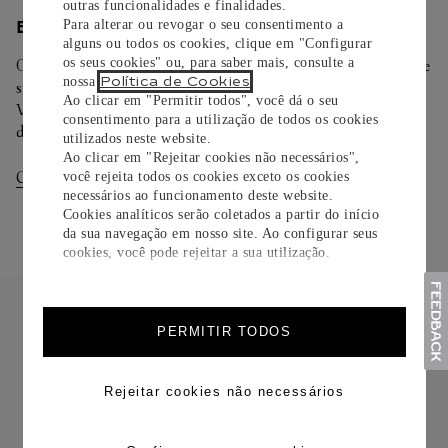
outras funcionalidades e finalidades.
Para alterar ou revogar o seu consentimento a
ENTREGA/DEVOLUÇÃO
alguns ou todos os cookies, clique em "Configurar
os seus cookies" ou, para saber mais, consulte a
Oferecemos diferentes opções de entrega. Selecione o envio de
Política de Cookies
nossa
.
sua preferência na finalização de seu pedido.
Ao clicar em "Permitir todos", você dá o seu
Você pode trocar ou devolver sua criação Cartier em até 30
consentimento para a utilização de todos os cookies
dias.
utilizados neste website.
Ao clicar em "Rejeitar cookies não necessários",
Consultar Entregas
Consultar Devoluções
você rejeita todos os cookies exceto os cookies
necessários ao funcionamento deste website.
Cookies analíticos serão coletados a partir do início
da sua navegação em nosso site. Ao configurar seus
cookies, você pode rejeitar a sua utilização.
PERMITIR TODOS
Rejeitar cookies não necessários
FRETE CORTESIA