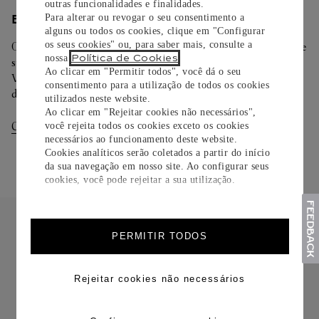
outras funcionalidades e finalidades.
Para alterar ou revogar o seu consentimento a
ENTREGA/DEVOLUÇÃO
alguns ou todos os cookies, clique em "Configurar
os seus cookies" ou, para saber mais, consulte a
Oferecemos diferentes opções de entrega. Selecione o envio de
Política de Cookies
nossa
.
sua preferência na finalização de seu pedido.
Ao clicar em "Permitir todos", você dá o seu
Você pode trocar ou devolver sua criação Cartier em até 30
consentimento para a utilização de todos os cookies
dias.
utilizados neste website.
Ao clicar em "Rejeitar cookies não necessários",
Consultar Entregas
Consultar Devoluções
você rejeita todos os cookies exceto os cookies
necessários ao funcionamento deste website.
Cookies analíticos serão coletados a partir do início
da sua navegação em nosso site. Ao configurar seus
cookies, você pode rejeitar a sua utilização.
PERMITIR TODOS
Rejeitar cookies não necessários
FRETE CORTESIA