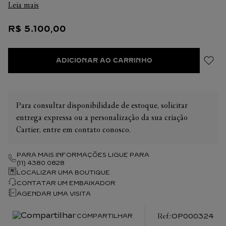
Leia mais
pormenores com acabamento em ouro 750/1000. Cabochão
em mármore Picasso. Dimensões: 127 x 9,7 mm. Acompanhada
R$
5
.
100
,
00
de um cartucho de caneta esferográfica, tinta azul, tamanho
médio.
ADICIONAR AO CARRINHO
Para consultar disponibilidade de estoque, solicitar
entrega expressa ou a personalização da sua criação
Cartier, entre em contato conosco.
PARA MAIS INFORMAÇÕES LIGUE PARA
(11) 4380 0828
LOCALIZAR UMA BOUTIQUE
CONTATAR UM EMBAIXADOR
AGENDAR UMA VISITA
:
OP000324
COMPARTILHAR