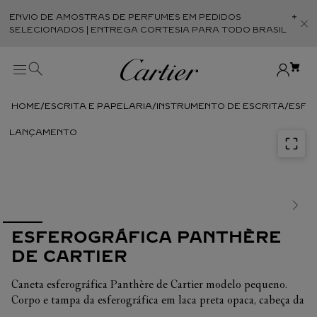
ENVIO DE AMOSTRAS DE PERFUMES EM PEDIDOS
Abr
SELECIONADOS | ENTREGA CORTESIA PARA TODO BRASIL
ESCRITA E PAPELARIA
INSTRUMENTO DE ESCRITA
ESFE
ESFEROGRÁFICA PANTHÈRE
DE CARTIER
Caneta esferográfica Panthère de Cartier modelo pequeno.
Corpo e tampa da esferográfica em laca preta opaca, cabeça da
pantera em metal polido e clou de Paris no grampo,