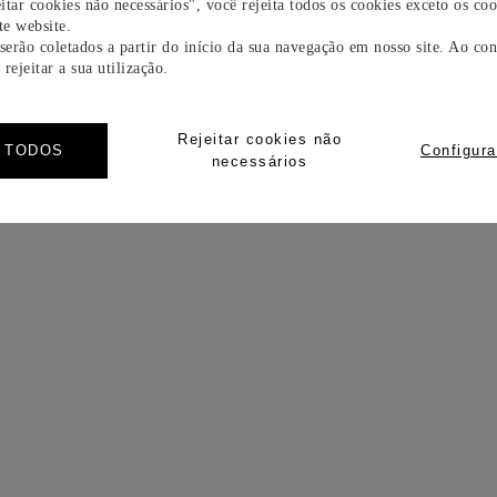
itar cookies não necessários", você rejeita todos os cookies exceto os coo
e website.
 serão coletados a partir do início da sua navegação em nosso site. Ao con
rejeitar a sua utilização.
Rejeitar cookies não
R TODOS
Configura
necessários