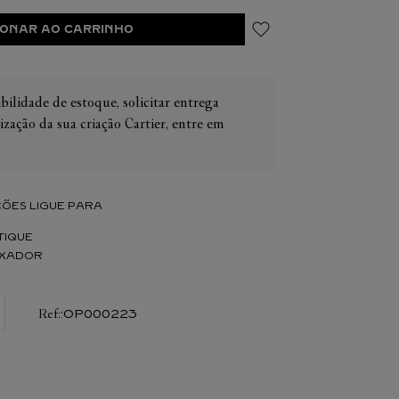
IONAR AO CARRINHO
bilidade de estoque, solicitar entrega
ização da sua criação Cartier, entre em
IER
OS
CONES CARTIER
ER
ÕES LIGUE PARA
TIQUE
IXADOR
:
OP000223