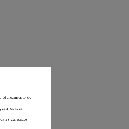
 o oferecimento de
gurar os seus
okies utilizados