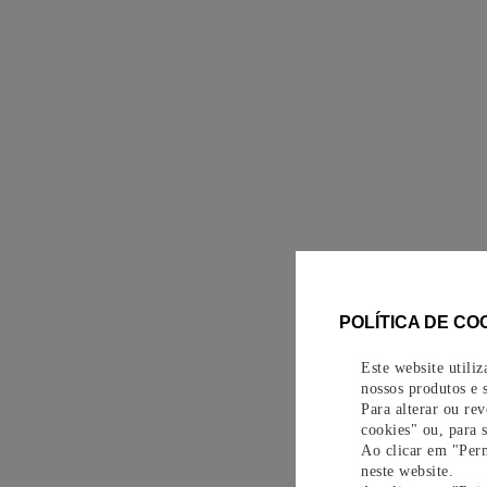
POLÍTICA DE CO
Este website utili
nossos produtos e s
Para alterar ou re
cookies" ou, para 
Ao clicar em "Perm
neste website.