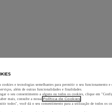
OKIES
za cookies e tecnologias semelhantes para permitir o seu funcionamento e
erviços, além de outras funcionalidades e finalidades.
vogar o seu consentimento a alguns ou todos os cookies, clique em "Confi
Política de Cookies
saber mais, consulte a nossa
.
itir todos", você dá o seu consentimento para a utilização de todos os co