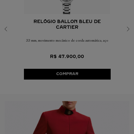
RELÓGIO BALLON BLEU DE
CARTIER
33 mm, movimento mecânico de corda automática, aço
R$
47
.
900
,
00
COMPRAR