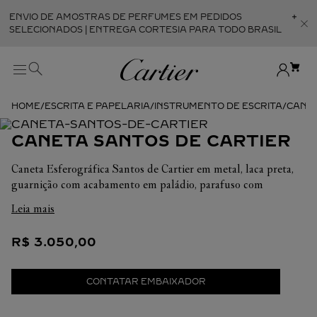
ENVIO DE AMOSTRAS DE PERFUMES EM PEDIDOS
Abr
SELECIONADOS | ENTREGA CORTESIA PARA TODO BRASIL
ESCRITA E PAPELARIA
INSTRUMENTO DE ESCRITA
CANET
CANETA SANTOS DE CARTIER
Caneta Esferográfica Santos de Cartier em metal, laca preta,
guarnição com acabamento em paládio, parafuso com
acabamento dourado. Dimensão: altura 125 mm. Fornecida
Leia mais
com um refil para caneta esferográfica, tinta preta, tamanho
médio.
R$
3
.
050
,
00
CONTATAR EMBAIXADOR