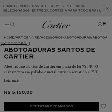
ENVIO DE AMOSTRAS DE PERFUMES EM PEDIDOS
Abr
SELECIONADOS | ENTREGA CORTESIA PARA TODO BRASIL
ART DE VIVRE
ACESSÓRIOS
ABOTOADURAS
ABOTOADUR
ABOTOADURAS SANTOS DE
CARTIER
Abotoaduras Santos de Cartier em prata de lei 925/1000
acabamento em paládio e metal estriado revestido a PVD
cinzento antracite. Dimensões da cabeça: 15 x 15 x 2,5 mm.
Leia mais
R$
5
.
150
,
00
CONTATAR EMBAIXADOR