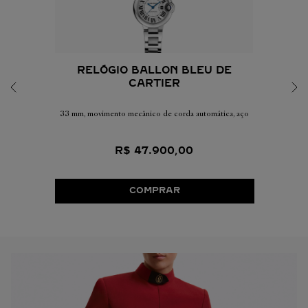
RELÓGIO BALLON BLEU DE
CARTIER
33 mm, movimento mecânico de corda automática, aço
R$
47
.
900
,
00
COMPRAR