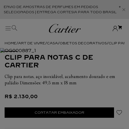
ENVIO DE AMOSTRAS DE PERFUMES EM PEDIDOS
Abr
SELECIONADOS | ENTREGA CORTESIA PARA TODO BRASIL
ART DE VIVRE
CASA
OBJETOS DECORATIVOS
CLIP PAR
CLIP PARA NOTAS C DE
CARTIER
Clip para notas, aço inoxidável, acabamento dourado e em
paládio Dimensões: 49,5 mm x 18 mm
R$
2
.
130
,
00
CONTATAR EMBAIXADOR