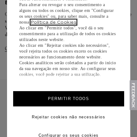
ENTREGA/DEVOLUÇÃO
Para alterar ou revogar o seu consentimento a
alguns ou todos os cookies, clique em "Configurar
Oferecemos diferentes opções de entrega. Selecione o envio de
os seus cookies" ou, para saber mais, consulte a
sua preferência na finalização de seu pedido.
Política de Cookies
nossa
.
Você pode trocar ou devolver sua criação Cartier em até 30
Ao clicar em "Permitir todos", você dá o seu
consentimento para a utilização de todos os cookies
dias.
utilizados neste website.
Ao clicar em "Rejeitar cookies não necessários",
Consultar Entregas
Consultar Devoluções
você rejeita todos os cookies exceto os cookies
necessários ao funcionamento deste website.
Cookies analíticos serão coletados a partir do início
da sua navegação em nosso site. Ao configurar seus
cookies, você pode rejeitar a sua utilização.
PERMITIR TODOS
FRETE CORTESIA
Rejeitar cookies não necessários
Configurar os seus cookies