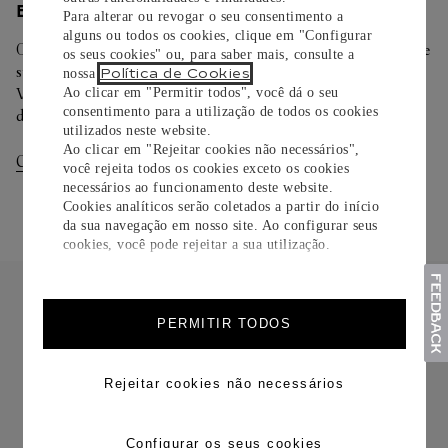
ENTREGA/DEVOLUÇÃO
Para alterar ou revogar o seu consentimento a
alguns ou todos os cookies, clique em "Configurar
Oferecemos diferentes opções de entrega. Selecione o envio de
os seus cookies" ou, para saber mais, consulte a
sua preferência na finalização de seu pedido.
Política de Cookies
nossa
.
Você pode trocar ou devolver sua criação Cartier em até 30
Ao clicar em "Permitir todos", você dá o seu
consentimento para a utilização de todos os cookies
dias.
utilizados neste website.
Ao clicar em "Rejeitar cookies não necessários",
Consultar Entregas
Consultar Devoluções
você rejeita todos os cookies exceto os cookies
necessários ao funcionamento deste website.
Cookies analíticos serão coletados a partir do início
da sua navegação em nosso site. Ao configurar seus
cookies, você pode rejeitar a sua utilização.
PERMITIR TODOS
FRETE CORTESIA
Rejeitar cookies não necessários
Configurar os seus cookies