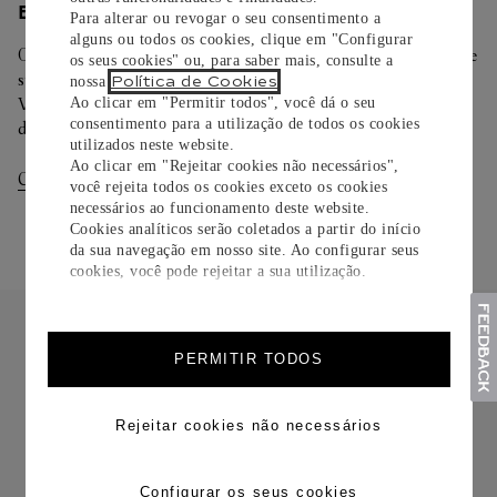
ENTREGA/DEVOLUÇÃO
Para alterar ou revogar o seu consentimento a
alguns ou todos os cookies, clique em "Configurar
Oferecemos diferentes opções de entrega. Selecione o envio de
os seus cookies" ou, para saber mais, consulte a
sua preferência na finalização de seu pedido.
Política de Cookies
nossa
.
Você pode trocar ou devolver sua criação Cartier em até 30
Ao clicar em "Permitir todos", você dá o seu
consentimento para a utilização de todos os cookies
dias.
utilizados neste website.
Ao clicar em "Rejeitar cookies não necessários",
Consultar Entregas
Consultar Devoluções
você rejeita todos os cookies exceto os cookies
necessários ao funcionamento deste website.
Cookies analíticos serão coletados a partir do início
da sua navegação em nosso site. Ao configurar seus
cookies, você pode rejeitar a sua utilização.
PERMITIR TODOS
FRETE CORTESIA
Rejeitar cookies não necessários
Configurar os seus cookies