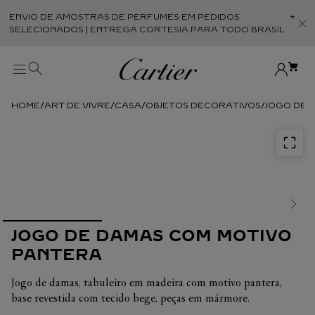
ENVIO DE AMOSTRAS DE PERFUMES EM PEDIDOS
Abr
SELECIONADOS | ENTREGA CORTESIA PARA TODO BRASIL
ART DE VIVRE
CASA
OBJETOS DECORATIVOS
JOGO DE 
JOGO DE DAMAS COM MOTIVO
PANTERA
Jogo de damas, tabuleiro em madeira com motivo pantera,
base revestida com tecido bege, peças em mármore.
Dimensões: L 30 x C 30 x A 3 cm