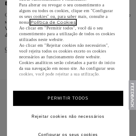
ENTREGA/DEVOLUÇÃO
Para alterar ou revogar o seu consentimento a
alguns ou todos os cookies, clique em "Configurar
Oferecemos diferentes opções de entrega. Selecione o envio de
os seus cookies" ou, para saber mais, consulte a
sua preferência na finalização de seu pedido.
Política de Cookies
nossa
.
Você pode trocar ou devolver sua criação Cartier em até 30
Ao clicar em "Permitir todos", você dá o seu
consentimento para a utilização de todos os cookies
dias.
utilizados neste website.
Ao clicar em "Rejeitar cookies não necessários",
Consultar Entregas
Consultar Devoluções
você rejeita todos os cookies exceto os cookies
necessários ao funcionamento deste website.
Cookies analíticos serão coletados a partir do início
da sua navegação em nosso site. Ao configurar seus
cookies, você pode rejeitar a sua utilização.
PERMITIR TODOS
FRETE CORTESIA
Rejeitar cookies não necessários
Configurar os seus cookies