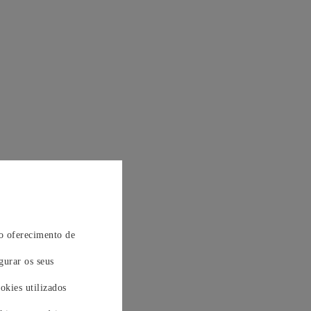
 o oferecimento de
gurar os seus
okies utilizados