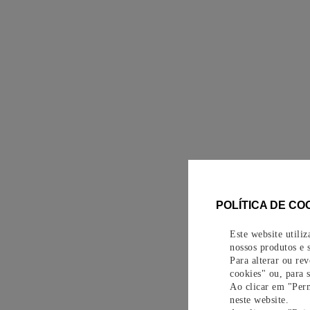
POLÍTICA DE CO
Este website utili
nossos produtos e s
Para alterar ou re
cookies" ou, para 
Ao clicar em "Perm
neste website.