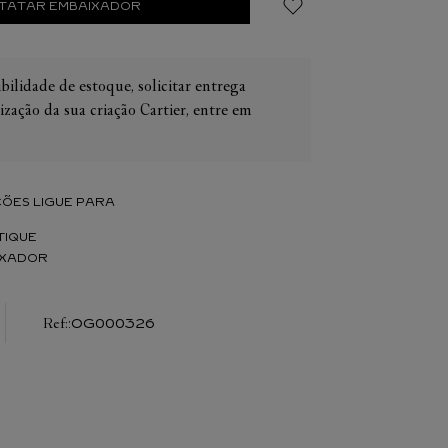
TATAR EMBAIXADOR
bilidade de estoque, solicitar entrega
ização da sua criação Cartier, entre em
IER
OS
CONES CARTIER
ER
ÕES LIGUE PARA
TIQUE
IXADOR
:
OG000326