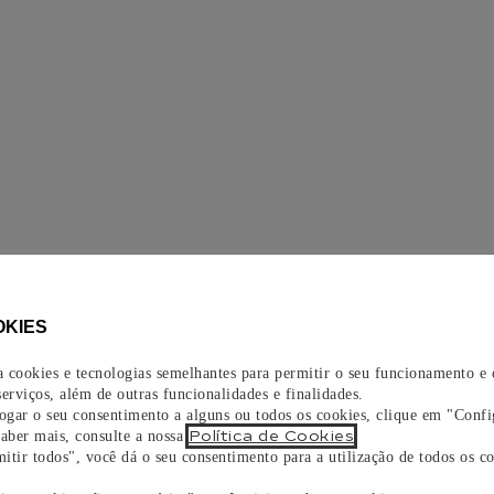
OKIES
za cookies e tecnologias semelhantes para permitir o seu funcionamento e
erviços, além de outras funcionalidades e finalidades.
vogar o seu consentimento a alguns ou todos os cookies, clique em "Confi
Política de Cookies
saber mais, consulte a nossa
.
itir todos", você dá o seu consentimento para a utilização de todos os co