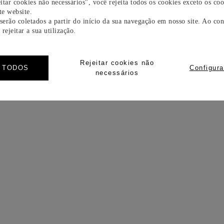
itar cookies não necessários", você rejeita todos os cookies exceto os coo
e website.
 serão coletados a partir do início da sua navegação em nosso site. Ao con
rejeitar a sua utilização.
Rejeitar cookies não
R TODOS
Configura
necessários