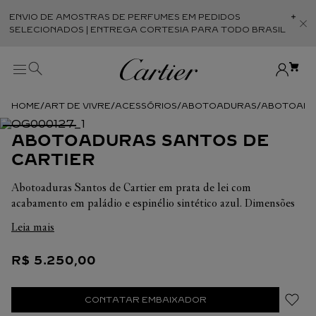
ENVIO DE AMOSTRAS DE PERFUMES EM PEDIDOS
Abr
SELECIONADOS | ENTREGA CORTESIA PARA TODO BRASIL
ART DE VIVRE
ACESSÓRIOS
ABOTOADURAS
ABOTOADUR
ABOTOADURAS SANTOS DE
CARTIER
Abotoaduras Santos de Cartier em prata de lei com
acabamento em paládio e espinélio sintético azul. Dimensões
da cabeça: comprimento 13,5 mm x largura 13,5 mm x
Leia mais
espessura 5 mm.
R$
5
.
250
,
00
CONTATAR EMBAIXADOR