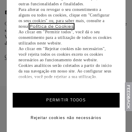
outras funcionalidades e finalidades.
Para alterar ou revogar o seu consentimento a
ENTREGA/DEVOLUÇÃO
alguns ou todos os cookies, clique em "Configurar
os seus cookies" ou, para saber mais, consulte a
Oferecemos diferentes opções de entrega. Selecione o envio de
Política de Cookies
nossa
.
sua preferência na finalização de seu pedido.
Ao clicar em "Permitir todos", você dá o seu
Você pode trocar ou devolver sua criação Cartier em até 30
consentimento para a utilização de todos os cookies
dias.
utilizados neste website.
Ao clicar em "Rejeitar cookies não necessários",
você rejeita todos os cookies exceto os cookies
Consultar Entregas
Consultar Devoluções
necessários ao funcionamento deste website.
Cookies analíticos serão coletados a partir do início
da sua navegação em nosso site. Ao configurar seus
cookies, você pode rejeitar a sua utilização.
PERMITIR TODOS
Rejeitar cookies não necessários
FRETE CORTESIA