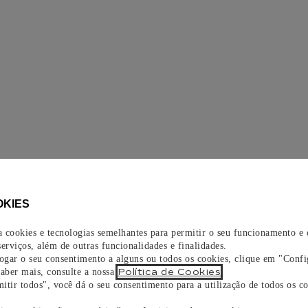
OKIES
za cookies e tecnologias semelhantes para permitir o seu funcionamento e
erviços, além de outras funcionalidades e finalidades.
vogar o seu consentimento a alguns ou todos os cookies, clique em "Confi
Política de Cookies
saber mais, consulte a nossa
.
itir todos", você dá o seu consentimento para a utilização de todos os co