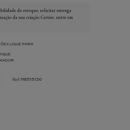
bilidade de estoque, solicitar entrega
ização da sua criação Cartier, entre em
IER
OS
ÕES LIGUE PARA
CONES CARTIER
ER
TIQUE
IXADOR
:
N8515130