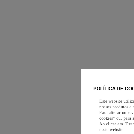
POLÍTICA DE CO
Este website utili
nossos produtos e s
Para alterar ou re
cookies" ou, para 
Ao clicar em "Perm
neste website.