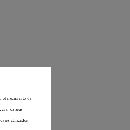
 o oferecimento de
gurar os seus
okies utilizados