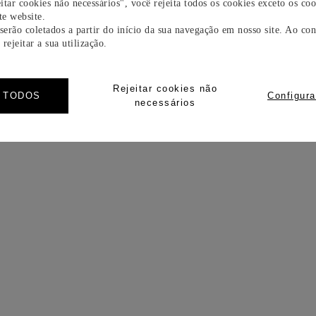
itar cookies não necessários", você rejeita todos os cookies exceto os coo
e website.
 serão coletados a partir do início da sua navegação em nosso site. Ao con
rejeitar a sua utilização.
Rejeitar cookies não
R TODOS
Configura
necessários