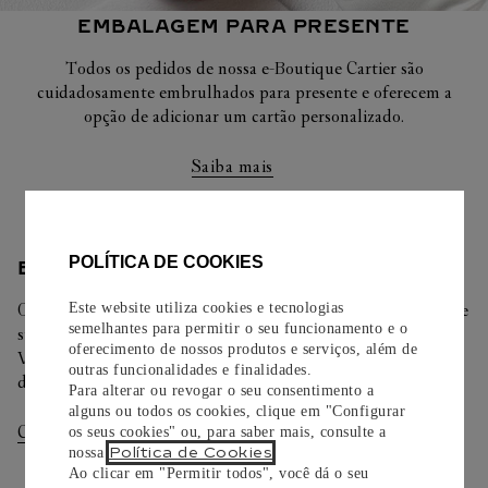
EMBALAGEM PARA PRESENTE
Todos os pedidos de nossa e-Boutique Cartier são
cuidadosamente embrulhados para presente e oferecem a
opção de adicionar um cartão personalizado.
Saiba mais
POLÍTICA DE COOKIES
ENTREGA/DEVOLUÇÃO
Este website utiliza cookies e tecnologias
Oferecemos diferentes opções de entrega. Selecione o envio de
semelhantes para permitir o seu funcionamento e o
sua preferência na finalização de seu pedido.
oferecimento de nossos produtos e serviços, além de
Você pode trocar ou devolver sua criação Cartier em até 30
outras funcionalidades e finalidades.
dias.
Para alterar ou revogar o seu consentimento a
alguns ou todos os cookies, clique em "Configurar
Consultar Entregas
Consultar Devoluções
os seus cookies" ou, para saber mais, consulte a
Política de Cookies
nossa
.
Ao clicar em "Permitir todos", você dá o seu