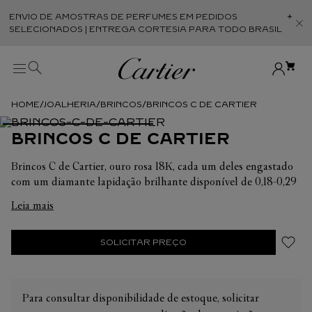
ENVIO DE AMOSTRAS DE PERFUMES EM PEDIDOS
Abr
SELECIONADOS | ENTREGA CORTESIA PARA TODO BRASIL
JOALHERIA
BRINCOS
BRINCOS C DE CARTIER
BRINCOS C DE CARTIER
Brincos C de Cartier, ouro rosa 18K, cada um deles engastado
com um diamante lapidação brilhante disponível de 0,18-0,29
ct e de 0,50-0,69 ct.
Leia mais
Em cada uma de suas criações, a Cartier busca sempre
valorizar a harmonia da peça. É por isso que o peso em
SOLICITAR PREÇO
quilates e a quantidade de pedras podem apresentar ligeiras
variações de uma criação a outra. Caso necessite de
informações adicionais sobre as nossas criações, não hesite em
Para consultar disponibilidade de estoque, solicitar
consultar as nossas equipes de venda.