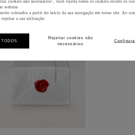
itar cookies não necessários", você rejeita todos os cookies exceto os coo
e website.
 serão coletados a partir do início da sua navegação em nosso site. Ao con
rejeitar a sua utilização.
Rejeitar cookies não
R TODOS
Configura
necessários