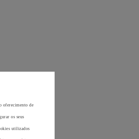
 o oferecimento de
gurar os seus
okies utilizados