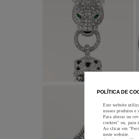
POLÍTICA DE CO
Este website utili
nossos produtos e s
Para alterar ou re
cookies" ou, para 
Ao clicar em "Perm
neste website.