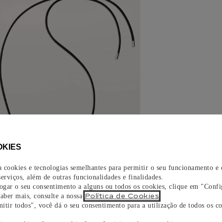
OKIES
za cookies e tecnologias semelhantes para permitir o seu funcionamento e
erviços, além de outras funcionalidades e finalidades.
vogar o seu consentimento a alguns ou todos os cookies, clique em "Confi
Política de Cookies
saber mais, consulte a nossa
.
itir todos", você dá o seu consentimento para a utilização de todos os co