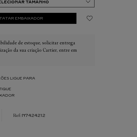
TATAR EMBAIXADOR
bilidade de estoque, solicitar entrega
IER
OS
ização da sua criação Cartier, entre em
CONES CARTIER
ER
ÕES LIGUE PARA
TIQUE
IXADOR
:
N7424212