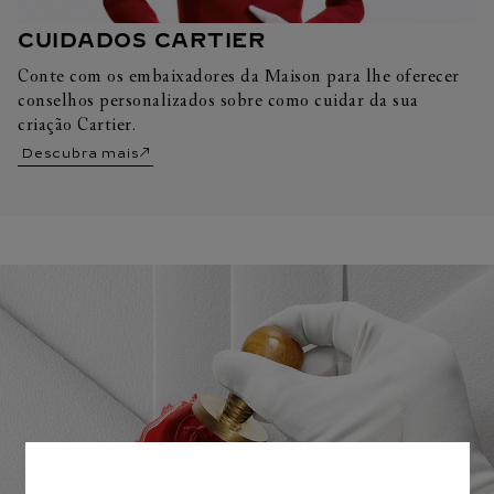
CUIDADOS CARTIER
Conte com os embaixadores da Maison para lhe oferecer
conselhos personalizados sobre como cuidar da sua
criação Cartier.
Descubra mais