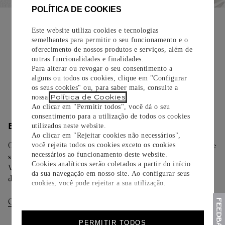
POLÍTICA DE COOKIES
EMBALAGEM PARA PRESENTE
Este website utiliza cookies e tecnologias
Todos os pedidos de nossa e-Boutique Cartier são
semelhantes para permitir o seu funcionamento e o
cuidadosamente embrulhados para presente e oferecem a
oferecimento de nossos produtos e serviços, além de
opção de adicionar um cartão personalizado.
outras funcionalidades e finalidades.
Para alterar ou revogar o seu consentimento a
Saiba mais
alguns ou todos os cookies, clique em "Configurar
os seus cookies" ou, para saber mais, consulte a
Política de Cookies
nossa
.
Ao clicar em "Permitir todos", você dá o seu
consentimento para a utilização de todos os cookies
ENTREGA/DEVOLUÇÃO
utilizados neste website.
Ao clicar em "Rejeitar cookies não necessários",
Oferecemos diferentes opções de entrega. Selecione o envio de
você rejeita todos os cookies exceto os cookies
necessários ao funcionamento deste website.
sua preferência na finalização de seu pedido.
Cookies analíticos serão coletados a partir do início
Você pode trocar ou devolver sua criação Cartier em até 30
da sua navegação em nosso site. Ao configurar seus
dias.
cookies, você pode rejeitar a sua utilização.
Consultar Entregas
Consultar Devoluções
PERMITIR TODOS