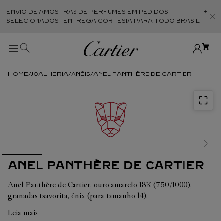
ENVIO DE AMOSTRAS DE PERFUMES EM PEDIDOS
Abr
SELECIONADOS | ENTREGA CORTESIA PARA TODO BRASIL
JOALHERIA
ANÉIS
ANEL PANTHÈRE DE CARTIER
ANEL PANTHÈRE DE CARTIER
Anel Panthère de Cartier, ouro amarelo 18K (750/1000),
granadas tsavorita, ônix (para tamanho 14).
Largura do padrão conforme métricas: 25,64 a 31,81 mm.
Leia mais