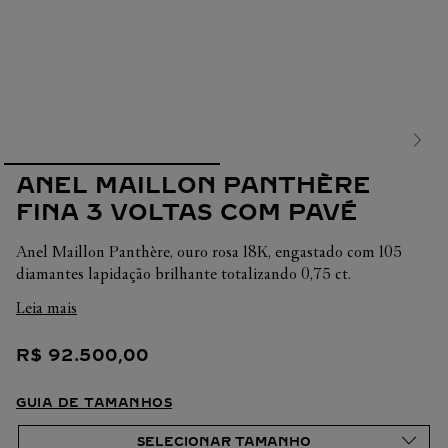
ANEL MAILLON PANTHÈRE
FINA 3 VOLTAS COM PAVÉ
Anel Maillon Panthère, ouro rosa 18K, engastado com 105
diamantes lapidação brilhante totalizando 0,75 ct.
Leia mais
Em cada uma de suas criações, a Cartier busca sempre
valorizar a harmonia da peça. É por isso que o peso em
R$
92
.
500
,
00
quilates e a quantidade de pedras podem apresentar ligeiras
variações de uma criação a outra. Caso necessite de
informações adicionais sobre as nossas criações, não hesite em
GUIA DE TAMANHOS
consultar as nossas equipes de venda.