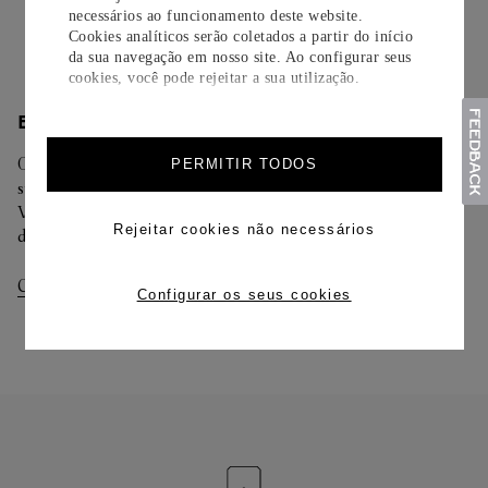
necessários ao funcionamento deste website.
Saiba mais
Cookies analíticos serão coletados a partir do início
da sua navegação em nosso site. Ao configurar seus
cookies, você pode rejeitar a sua utilização.
ENTREGA/DEVOLUÇÃO
Oferecemos diferentes opções de entrega. Selecione o envio de
PERMITIR TODOS
sua preferência na finalização de seu pedido.
Você pode trocar ou devolver sua criação Cartier em até 30
Rejeitar cookies não necessários
dias.
Consultar Entregas
Consultar Devoluções
Configurar os seus cookies