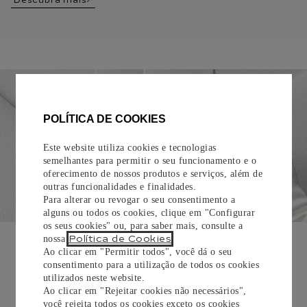
Descubra mais
POLÍTICA DE COOKIES
Este website utiliza cookies e tecnologias
semelhantes para permitir o seu funcionamento e o
oferecimento de nossos produtos e serviços, além de
outras funcionalidades e finalidades.
Para alterar ou revogar o seu consentimento a
alguns ou todos os cookies, clique em "Configurar
os seus cookies" ou, para saber mais, consulte a
EMBALAGEM PARA PRESENTE
Política de Cookies
nossa
.
Ao clicar em "Permitir todos", você dá o seu
Todos os pedidos de nossa e-Boutique Cartier são
consentimento para a utilização de todos os cookies
cuidadosamente embrulhados para presente e oferecem a
utilizados neste website.
opção de adicionar um cartão personalizado.
Ao clicar em "Rejeitar cookies não necessários",
você rejeita todos os cookies exceto os cookies