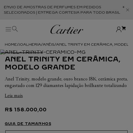
ENVIO DE AMOSTRAS DE PERFUMES EM PEDIDOS
Abr
SELECIONADOS | ENTREGA CORTESIA PARA TODO BRASIL
JOALHERIA
ANÉIS
ANEL TRINITY EM CERÂMICA, MODEL
ANEL TRINITY EM CERÂMICA,
MODELO GRANDE
Anel Trinity, modelo grande, ouro branco 18K, cerâmica preta,
engastado com 129 diamantes lapidação brilhante totalizando
1,54 ct.
Leia mais
Em cada uma de suas criações, a Cartier busca sempre
R$
158
.
000
,
00
valorizar a harmonia da peça. É por isso que o peso em
quilates e a quantidade de pedras podem apresentar ligeiras
variações de uma criação a outra. Caso necessite de
GUIA DE TAMANHOS
informações adicionais sobre as nossas criações, não hesite em