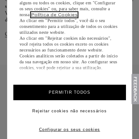
alguns ou todos os cookies, clique em "Configurar
sua preferência na finalização de seu pedido.
os seus cookies" ou, para saber mais, consulte a
Você pode trocar ou devolver sua criação Cartier em até 30
Política de Cookies
nossa
.
dias.
Ao clicar em "Permitir todos", você dá o seu
consentimento para a utilização de todos os cookies
utilizados neste website.
Consultar Entregas
Consultar Devoluções
Ao clicar em "Rejeitar cookies não necessários",
você rejeita todos os cookies exceto os cookies
necessários ao funcionamento deste website.
Cookies analíticos serão coletados a partir do início
da sua navegação em nosso site. Ao configurar seus
cookies, você pode rejeitar a sua utilização.
PERMITIR TODOS
FRETE CORTESIA
Rejeitar cookies não necessários
Configurar os seus cookies