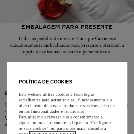
EMBALAGEM PARA PRESENTE
Todos os pedidos de nossa e-Boutique Cartier são
cuidadosamente embrulhados para presente e oferecem a
opção de adicionar um cartão personalizado.
Saiba mais
POLÍTICA DE COOKIES
ENTREGA/DEVOLUÇÃO
Este website utiliza cookies e tecnologias
semelhantes para permitir o seu funcionamento e o
Oferecemos diferentes opções de entrega. Selecione o envio de
oferecimento de nossos produtos e serviços, além de
sua preferência na finalização de seu pedido.
outras funcionalidades e finalidades.
Para alterar ou revogar o seu consentimento a
Você pode trocar ou devolver sua criação Cartier em até 30
alguns ou todos os cookies, clique em "Configurar
dias.
os seus cookies" ou, para saber mais, consulte a