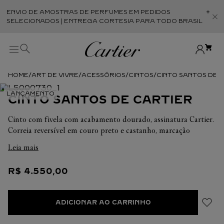
ENVIO DE AMOSTRAS DE PERFUMES EM PEDIDOS
Abr
SELECIONADOS | ENTREGA CORTESIA PARA TODO BRASIL
ART DE VIVRE
ACESSÓRIOS
CINTOS
CINTO SANTOS DE 
CINTO SANTOS DE CARTIER
Cinto com fivela com acabamento dourado, assinatura Cartier.
Correia reversível em couro preto e castanho, marcação
"Cartier" em relevo. Dimensões: 35 mm de largura x 1 230 mm
Leia mais
de comprimento. Ajustável
R$
4
.
550
,
00
ADICIONAR AO CARRINHO