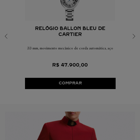
RELÓGIO BALLON BLEU DE
CARTIER
33 mm, movimento mecânico de corda automática, aço
R$
47
.
900
,
00
COMPRAR