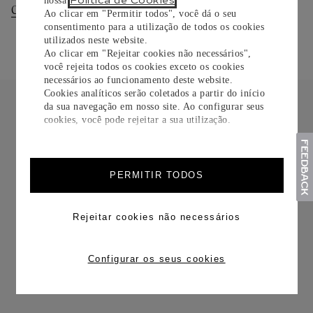
Política de Cookies
nossa
.
Consultar Entregas
Consultar Devoluções
Ao clicar em "Permitir todos", você dá o seu
consentimento para a utilização de todos os cookies
utilizados neste website.
Ao clicar em "Rejeitar cookies não necessários",
você rejeita todos os cookies exceto os cookies
necessários ao funcionamento deste website.
Cookies analíticos serão coletados a partir do início
da sua navegação em nosso site. Ao configurar seus
cookies, você pode rejeitar a sua utilização.
FRETE CORTESIA
PERMITIR TODOS
Rejeitar cookies não necessários
Configurar os seus cookies
TROCAS E DEVOLUÇÕES