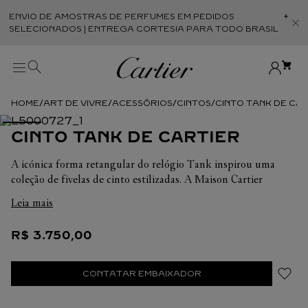
ENVIO DE AMOSTRAS DE PERFUMES EM PEDIDOS
Abr
SELECIONADOS | ENTREGA CORTESIA PARA TODO BRASIL
ART DE VIVRE
ACESSÓRIOS
CINTOS
CINTO TANK DE CA
CINTO TANK DE CARTIER
A icónica forma retangular do relógio Tank inspirou uma
coleção de fivelas de cinto estilizadas. A Maison Cartier
revisita a eterna elegância através da geometria das linhas e
Leia mais
das famosas asas curvas do Tank.
R$
3
.
750
,
00
CONTATAR EMBAIXADOR