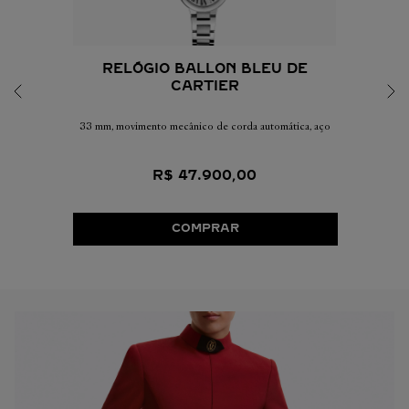
RELÓGIO BALLON BLEU DE
CARTIER
33 mm, movimento mecânico de corda automática, aço
R$
47
.
900
,
00
COMPRAR