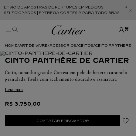
ENVIO DE AMOSTRAS DE PERFUMES EM PEDIDOS
Abr
SELECIONADOS | ENTREGA CORTESIA PARA TODO BRASIL
ART DE VIVRE
ACESSÓRIOS
CINTOS
CINTO PANTHÈRE D
CINTO PANTHÈRE DE CARTIER
Cinto, tamanho grande. Correia em pele de bezerro caramelo
granulada, fivela com acabamento dourado e assinatura
Cartier em relevo. Dimensões: 2,5 cm de altura x 95 cm de
Leia mais
comprimento.
R$
3
.
750
,
00
CONTATAR EMBAIXADOR