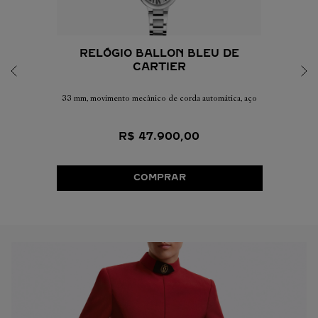
RELÓGIO BALLON BLEU DE
CARTIER
33 mm, movimento mecânico de corda automática, aço
R$
47
.
900
,
00
COMPRAR