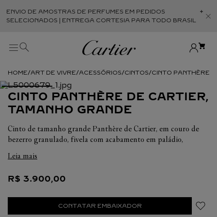
ENVIO DE AMOSTRAS DE PERFUMES EM PEDIDOS
Abr
SELECIONADOS | ENTREGA CORTESIA PARA TODO BRASIL
ART DE VIVRE
ACESSÓRIOS
CINTOS
CINTO PANTHÈRE D
CINTO PANTHÈRE DE CARTIER,
TAMANHO GRANDE
Cinto de tamanho grande Panthère de Cartier, em couro de
bezerro granulado, fivela com acabamento em paládio,
estampa de zebra e esmalte preto, assinatura Cartier em relevo.
Leia mais
Dimensões: 2,5 cm de altura x 95 cm de comprimento.
R$
3
.
900
,
00
CONTATAR EMBAIXADOR