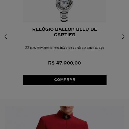
RELÓGIO BALLON BLEU DE
CARTIER
33 mm, movimento mecânico de corda automática, aço
R$
47
.
900
,
00
COMPRAR