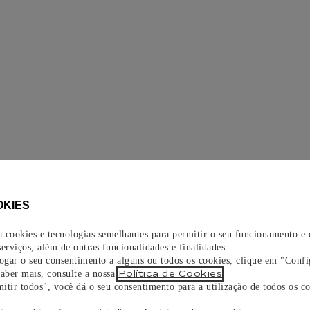
OKIES
za cookies e tecnologias semelhantes para permitir o seu funcionamento e
erviços, além de outras funcionalidades e finalidades.
vogar o seu consentimento a alguns ou todos os cookies, clique em "Confi
Política de Cookies
saber mais, consulte a nossa
.
itir todos", você dá o seu consentimento para a utilização de todos os co