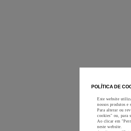
POLÍTICA DE CO
Este website utili
nossos produtos e s
Para alterar ou re
cookies" ou, para 
Ao clicar em "Perm
neste website.