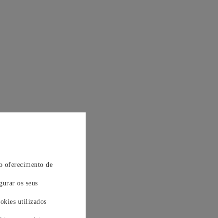
 o oferecimento de
gurar os seus
okies utilizados