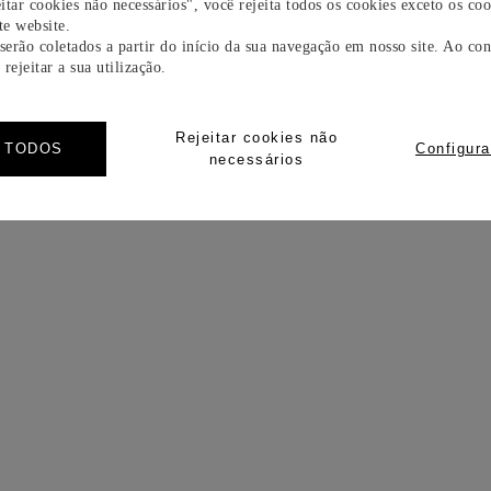
itar cookies não necessários", você rejeita todos os cookies exceto os coo
e website.
 serão coletados a partir do início da sua navegação em nosso site. Ao con
rejeitar a sua utilização.
Rejeitar cookies não
R TODOS
Configura
necessários