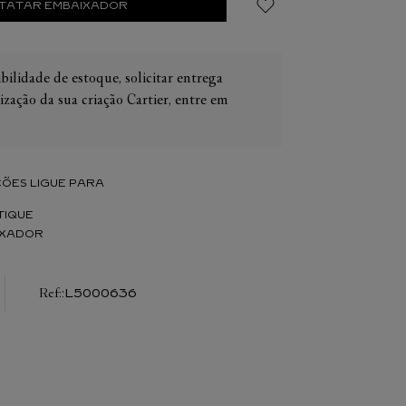
TATAR EMBAIXADOR
bilidade de estoque, solicitar entrega
ização da sua criação Cartier, entre em
IER
OS
CONES CARTIER
ER
ÕES LIGUE PARA
TIQUE
IXADOR
:
L5000636