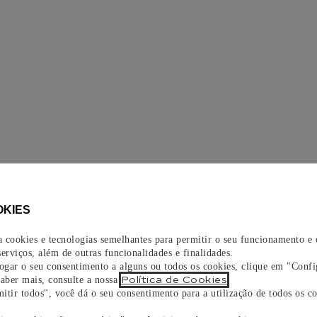
OKIES
za cookies e tecnologias semelhantes para permitir o seu funcionamento e
erviços, além de outras funcionalidades e finalidades.
vogar o seu consentimento a alguns ou todos os cookies, clique em "Confi
Política de Cookies
saber mais, consulte a nossa
.
itir todos", você dá o seu consentimento para a utilização de todos os co