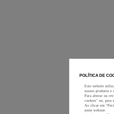
POLÍTICA DE CO
Este website utili
nossos produtos e s
Para alterar ou re
cookies" ou, para 
Ao clicar em "Perm
neste website.