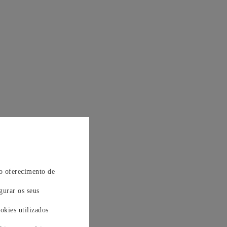
 o oferecimento de
gurar os seus
okies utilizados