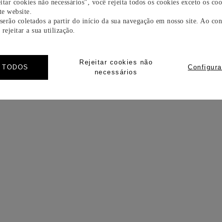
itar cookies não necessários", você rejeita todos os cookies exceto os coo
e website.
 serão coletados a partir do início da sua navegação em nosso site. Ao con
rejeitar a sua utilização.
Rejeitar cookies não
R TODOS
Configura
necessários