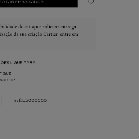
TATAR EMBAIXADOR
bilidade de estoque, solicitar entrega
ização da sua criação Cartier, entre em
IER
OS
CONES CARTIER
ER
ÕES LIGUE PARA
TIQUE
IXADOR
:
L5000606