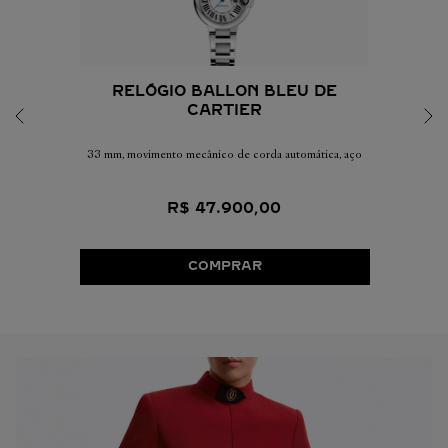
RELÓGIO BALLON BLEU DE
CARTIER
33 mm, movimento mecânico de corda automática, aço
R$
47
.
900
,
00
COMPRAR