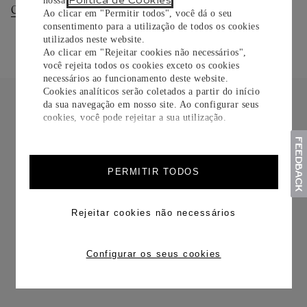
Política de Cookies
nossa
.
Consultar Entregas
Consultar Devoluções
Ao clicar em "Permitir todos", você dá o seu
consentimento para a utilização de todos os cookies
utilizados neste website.
Ao clicar em "Rejeitar cookies não necessários",
você rejeita todos os cookies exceto os cookies
necessários ao funcionamento deste website.
Cookies analíticos serão coletados a partir do início
da sua navegação em nosso site. Ao configurar seus
cookies, você pode rejeitar a sua utilização.
FRETE CORTESIA
PERMITIR TODOS
Rejeitar cookies não necessários
Configurar os seus cookies
TROCAS E DEVOLUÇÕES