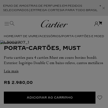
ENVIO DE AMOSTRAS DE PERFUMES EM PEDIDOS
Abr
SELECIONADOS | ENTREGA CORTESIA PARA TODO BRASIL
ART DE VIVRE
ACESSÓRIOS
PORTA CARTÕES E MOEDA
PORTA-CARTÕES, MUST
Porta-cartões para 4 cartões Must em couro bovino bordô.
Exterior: logótipo Double C em baixo-relevo, cantos metálicos
com acabamento dourado. Interior: couro bovino bordô,
Leia mais
assinatura Cartier dourada, quatro bolsos para cartões, três
bolsos planos. Dimensões: Altura: 107 mm. Largura: 71 mm.
R$
2
.
980
,
00
ADICIONAR AO CARRINHO