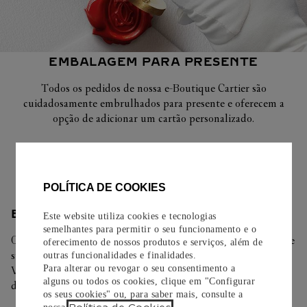
EMBALAGEM PARA PRESENTE
Todos os pedidos de nossa e-Boutique Cartier são
cuidadosamente embrulhados para presente e oferecem a
opção de adicionar um cartão personalizado.
Saiba mais
POLÍTICA DE COOKIES
ENTREGA/DEVOLUÇÃO
Este website utiliza cookies e tecnologias
semelhantes para permitir o seu funcionamento e o
Oferecemos diferentes opções de entrega. Selecione o envio de
oferecimento de nossos produtos e serviços, além de
sua preferência na finalização de seu pedido.
outras funcionalidades e finalidades.
Para alterar ou revogar o seu consentimento a
Você pode trocar ou devolver sua criação Cartier em até 30
alguns ou todos os cookies, clique em "Configurar
dias.
os seus cookies" ou, para saber mais, consulte a