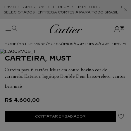
ENVIO DE AMOSTRAS DE PERFUMES EM PEDIDOS
Abr
SELECIONADOS | ENTREGA CORTESIA PARA TODO BRASIL
ART DE VIVRE
ACESSÓRIOS
CARTEIRAS
CARTEIRA, MUS
CARTEIRA, MUST
Carteira para 6 cartões Must em couro bovino cor de
caramelo. Exterior: logótipo Double C em baixo-relevo, cantos
metálicos com acabamento em paládio. Interior: couro bovino
Leia mais
bordô, assinatura "Cartier" prateada, seis compartimentos para
cartões, dois bolsos para notas. Dimensões: Altura: 90 mm.
R$
4
.
600
,
00
Largura: 120 mm.
CONTATAR EMBAIXADOR