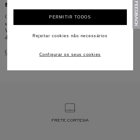
ENTREGA/DEVOLUÇÃO
Oferecemos diferentes opções de entrega. Selecione o envio de
PERMITIR TODOS
sua preferência na finalização de seu pedido.
Você pode trocar ou devolver sua criação Cartier em até 30
Rejeitar cookies não necessários
dias.
Consultar Entregas
Consultar Devoluções
Configurar os seus cookies
FRETE CORTESIA