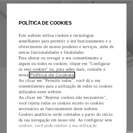
POLÍTICA DE COOKIES
Este website utiliza cookies e tecnologias
semelhantes para permitir o seu funcionamento e o
oferecimento de nossos produtos e serviços, além de
outras funcionalidades e finalidades.
Para alterar ou revogar o seu consentimento a
alguns ou todos os cookies, clique em "Configurar
os seus cookies" ou, para saber mais, consulte a
EMBALAGEM PARA PRESENTE
Política de Cookies
nossa
.
Ao clicar em "Permitir todos", você dá o seu
Todos os pedidos de nossa e-Boutique Cartier são
consentimento para a utilização de todos os cookies
cuidadosamente embrulhados para presente e oferecem a
utilizados neste website.
opção de adicionar um cartão personalizado.
Ao clicar em "Rejeitar cookies não necessários",
você rejeita todos os cookies exceto os cookies
necessários ao funcionamento deste website.
Saiba mais
Cookies analíticos serão coletados a partir do início
da sua navegação em nosso site. Ao configurar seus
cookies, você pode rejeitar a sua utilização.