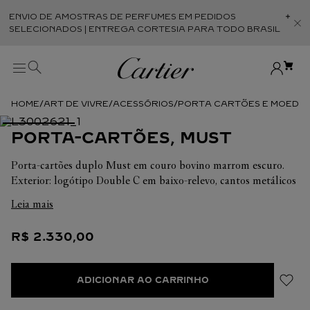
ENVIO DE AMOSTRAS DE PERFUMES EM PEDIDOS
Abr
SELECIONADOS | ENTREGA CORTESIA PARA TODO BRASIL
ART DE VIVRE
ACESSÓRIOS
PORTA CARTÕES E MOEDA
PORTA-CARTÕES, MUST
Porta-cartões duplo Must em couro bovino marrom escuro.
Exterior: logótipo Double C em baixo-relevo, cantos metálicos
com acabamento em paládio. Interior: couro bovino preto,
Leia mais
assinatura "Cartier" prateada, dois compartimentos planos
para cartões na parte da frente e dois bolsos na parte de trás,
R$
2
.
330
,
00
bolso central. Dimensões: Altura: 75 mm. Largura: 105 mm.
ADICIONAR AO CARRINHO