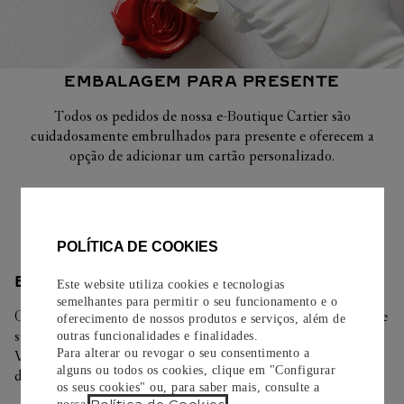
EMBALAGEM PARA PRESENTE
Todos os pedidos de nossa e-Boutique Cartier são
cuidadosamente embrulhados para presente e oferecem a
opção de adicionar um cartão personalizado.
Saiba mais
POLÍTICA DE COOKIES
ENTREGA/DEVOLUÇÃO
Este website utiliza cookies e tecnologias
semelhantes para permitir o seu funcionamento e o
Oferecemos diferentes opções de entrega. Selecione o envio de
oferecimento de nossos produtos e serviços, além de
sua preferência na finalização de seu pedido.
outras funcionalidades e finalidades.
Para alterar ou revogar o seu consentimento a
Você pode trocar ou devolver sua criação Cartier em até 30
alguns ou todos os cookies, clique em "Configurar
dias.
os seus cookies" ou, para saber mais, consulte a