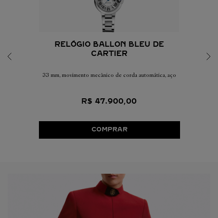
RELÓGIO BALLON BLEU DE
CARTIER
33 mm, movimento mecânico de corda automática, aço
R$
47
.
900
,
00
COMPRAR