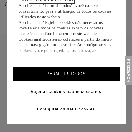
Política de Cookies
nossa
.
Consultar Entregas
Consultar Devoluções
Ao clicar em "Permitir todos", você dá o seu
consentimento para a utilização de todos os cookies
utilizados neste website.
Ao clicar em "Rejeitar cookies não necessários",
você rejeita todos os cookies exceto os cookies
necessários ao funcionamento deste website.
Cookies analíticos serão coletados a partir do início
da sua navegação em nosso site. Ao configurar seus
cookies, você pode rejeitar a sua utilização.
FRETE CORTESIA
PERMITIR TODOS
Rejeitar cookies não necessários
Configurar os seus cookies
TROCAS E DEVOLUÇÕES