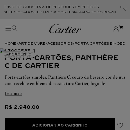
ENVIO DE AMOSTRAS DE PERFUMES EM PEDIDOS
Abr
SELECIONADOS | ENTREGA CORTESIA PARA TODO BRASIL
ART DE VIVRE
ACESSÓRIOS
PORTA CARTÕES E MOEDA
PORTA-CARTÕES, PANTHÈRE
C DE CARTIER
Porta-cartões simples, Panthère C, couro de bezerro cor de uva
com revelo e emblema de assinatura Cartier, logo de
assinatura Panthère com acabamento dourado. Interior: couro
Leia mais
de cordeiro preto, uma inserção grande central, três
compartimentos para cartões na parte de trás, assinatura
R$
2
.
940
,
00
"Cartier" dourada. Dimensões: Largura: 100 mm. Altura: 80
mm.
ADICIONAR AO CARRINHO