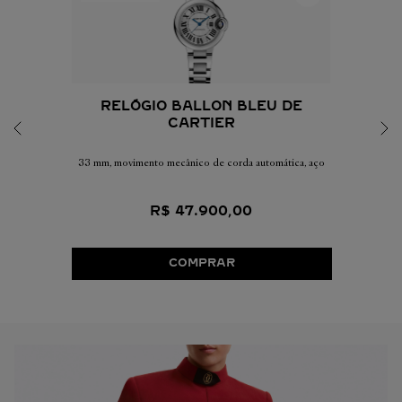
RELÓGIO BALLON BLEU DE
CARTIER
33 mm, movimento mecânico de corda automática, aço
R$
47
.
900
,
00
COMPRAR