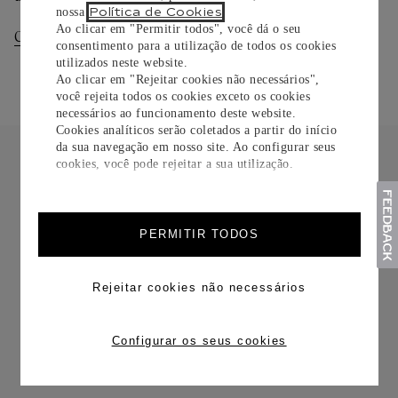
Política de Cookies
nossa
.
Ao clicar em "Permitir todos", você dá o seu
Consultar Entregas
Consultar Devoluções
consentimento para a utilização de todos os cookies
utilizados neste website.
Ao clicar em "Rejeitar cookies não necessários",
você rejeita todos os cookies exceto os cookies
necessários ao funcionamento deste website.
Cookies analíticos serão coletados a partir do início
da sua navegação em nosso site. Ao configurar seus
cookies, você pode rejeitar a sua utilização.
FRETE CORTESIA
PERMITIR TODOS
Rejeitar cookies não necessários
Configurar os seus cookies
TROCAS E DEVOLUÇÕES