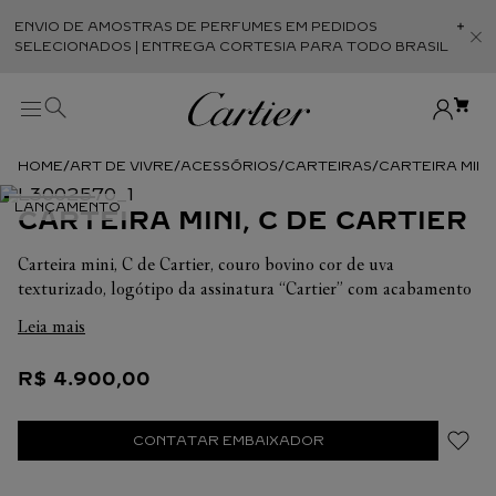
ENVIO DE AMOSTRAS DE PERFUMES EM PEDIDOS
Abr
SELECIONADOS | ENTREGA CORTESIA PARA TODO BRASIL
ART DE VIVRE
ACESSÓRIOS
CARTEIRAS
CARTEIRA MINI,
CARTEIRA MINI, C DE CARTIER
Carteira mini, C de Cartier, couro bovino cor de uva
texturizado, logótipo da assinatura “Cartier” com acabamento
dourado rosa. Interior: couro bovino preto, uma dobra, quatro
Leia mais
compartimentos para cartões, um bolso com fecho de correr,
um bolso plano, assinatura "Cartier" em dourado rosa.
R$
4
.
900
,
00
Dimensões: Altura: 85 mm. Largura: 110 mm. Profundidade: 15
mm.
CONTATAR EMBAIXADOR