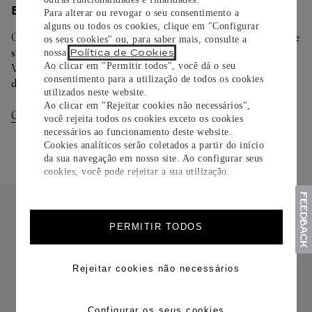
ENTREGA/DEVOLUÇÃO
Para alterar ou revogar o seu consentimento a
alguns ou todos os cookies, clique em "Configurar
Oferecemos diferentes opções de entrega. Selecione o envio de
os seus cookies" ou, para saber mais, consulte a
sua preferência na finalização de seu pedido.
Política de Cookies
nossa
.
Ao clicar em "Permitir todos", você dá o seu
Você pode trocar ou devolver sua criação Cartier em até 30
consentimento para a utilização de todos os cookies
dias.
utilizados neste website.
Ao clicar em "Rejeitar cookies não necessários",
Consultar Entregas
Consultar Devoluções
você rejeita todos os cookies exceto os cookies
necessários ao funcionamento deste website.
Cookies analíticos serão coletados a partir do início
da sua navegação em nosso site. Ao configurar seus
cookies, você pode rejeitar a sua utilização.
PERMITIR TODOS
FRETE CORTESIA
Rejeitar cookies não necessários
Configurar os seus cookies