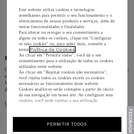
Todos os pedidos de nossa e-Boutique Cartier são
cuidadosamente embrulhados para presente e oferecem a
Este website utiliza cookies e tecnologias
semelhantes para permitir o seu funcionamento e o
opção de adicionar um cartão personalizado.
oferecimento de nossos produtos e serviços, além de
outras funcionalidades e finalidades.
Saiba mais
Para alterar ou revogar o seu consentimento a
alguns ou todos os cookies, clique em "Configurar
os seus cookies" ou, para saber mais, consulte a
Política de Cookies
nossa
.
Ao clicar em "Permitir todos", você dá o seu
ENTREGA/DEVOLUÇÃO
consentimento para a utilização de todos os cookies
utilizados neste website.
Oferecemos diferentes opções de entrega. Selecione o envio de
Ao clicar em "Rejeitar cookies não necessários",
sua preferência na finalização de seu pedido.
você rejeita todos os cookies exceto os cookies
Você pode trocar ou devolver sua criação Cartier em até 30
necessários ao funcionamento deste website.
dias.
Cookies analíticos serão coletados a partir do início
da sua navegação em nosso site. Ao configurar seus
cookies, você pode rejeitar a sua utilização.
Consultar Entregas
Consultar Devoluções
PERMITIR TODOS