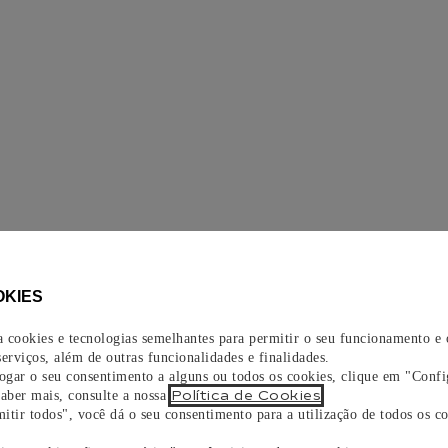
OKIES
za cookies e tecnologias semelhantes para permitir o seu funcionamento e
erviços, além de outras funcionalidades e finalidades.
vogar o seu consentimento a alguns ou todos os cookies, clique em "Confi
Política de Cookies
saber mais, consulte a nossa
.
itir todos", você dá o seu consentimento para a utilização de todos os co