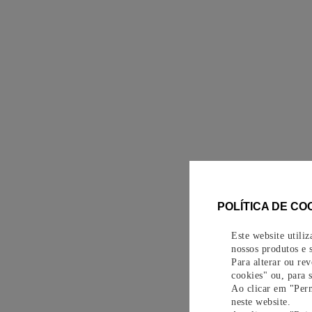
POLÍTICA DE CO
Este website utili
nossos produtos e s
Para alterar ou re
cookies" ou, para 
Ao clicar em "Perm
neste website.