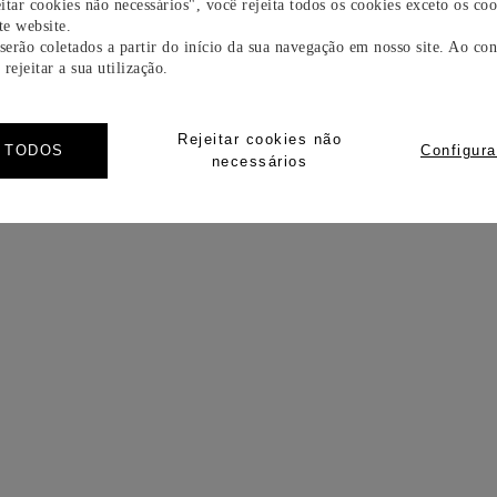
itar cookies não necessários", você rejeita todos os cookies exceto os coo
e website.
 serão coletados a partir do início da sua navegação em nosso site. Ao con
rejeitar a sua utilização.
Rejeitar cookies não
R TODOS
Configura
necessários