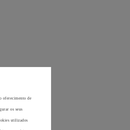
 o oferecimento de
gurar os seus
okies utilizados