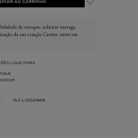
IONAR AO CARRINHO
bilidade de estoque, solicitar entrega
ização da sua criação Cartier, entre em
IER
OS
CONES CARTIER
ER
ÕES LIGUE PARA
TIQUE
IXADOR
:
L1002469