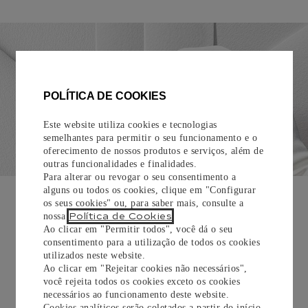
POLÍTICA DE COOKIES
Este website utiliza cookies e tecnologias
semelhantes para permitir o seu funcionamento e o
oferecimento de nossos produtos e serviços, além de
outras funcionalidades e finalidades.
Para alterar ou revogar o seu consentimento a
EMBALAGEM PARA PRESENTE
alguns ou todos os cookies, clique em "Configurar
os seus cookies" ou, para saber mais, consulte a
Todos os pedidos de nossa e-Boutique Cartier são
Política de Cookies
nossa
.
cuidadosamente embrulhados para presente e oferecem a
Ao clicar em "Permitir todos", você dá o seu
opção de adicionar um cartão personalizado.
consentimento para a utilização de todos os cookies
utilizados neste website.
Ao clicar em "Rejeitar cookies não necessários",
Saiba mais
você rejeita todos os cookies exceto os cookies
necessários ao funcionamento deste website.
Cookies analíticos serão coletados a partir do início