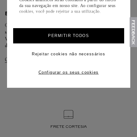
da sua navegação em nosso site. Ao configurar seus
cookies, você pode rejeitar a sua utilização.
ENTREGA/DEVOLUÇÃO
Oferecemos diferentes opções de entrega. Selecione o envio de
sua preferência na finalização de seu pedido.
PERMITIR TODOS
Você pode trocar ou devolver sua criação Cartier em até 30
dias.
Rejeitar cookies não necessários
Consultar Entregas
Consultar Devoluções
Configurar os seus cookies
FRETE CORTESIA