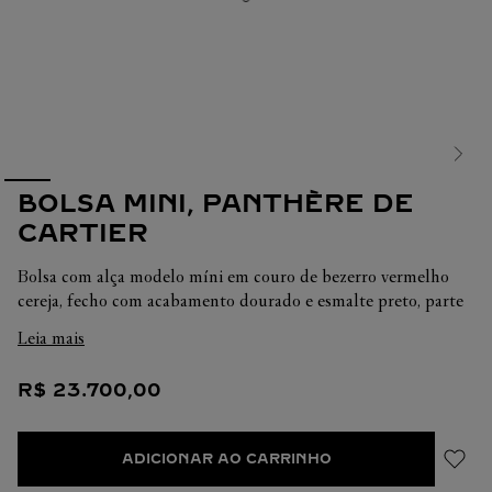
BOLSA MINI, PANTHÈRE DE
CARTIER
Bolsa com alça modelo míni em couro de bezerro vermelho
cereja, fecho com acabamento dourado e esmalte preto, parte
interna com gravação dourada “Cartier”. Dois compartimentos
Leia mais
internos, um bolso chapado e um bolso assinatura com
espelho removível. Um bolso externo chapado no verso. Forro:
R$
23
.
700
,
00
couro de cordeiro preto. Dimensões: altura 150 mm x
comprimento 185 mm x profundidade 80 mm. Para usar na
mão ou a tiracolo.
ADICIONAR AO CARRINHO