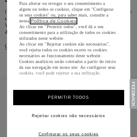
ENTREGA/DEVOLUÇÃO
Para alterar ou revogar o seu consentimento a
alguns ou todos os cookies, clique em "Configurar
Oferecemos diferentes opções de entrega. Selecione o envio de
os seus cookies" ou, para saber mais, consulte a
sua preferência na finalização de seu pedido.
Política de Cookies
nossa
.
Você pode trocar ou devolver sua criação Cartier em até 30
Ao clicar em "Permitir todos", você dá o seu
dias.
consentimento para a utilização de todos os cookies
utilizados neste website.
Ao clicar em "Rejeitar cookies não necessários",
Consultar Entregas
Consultar Devoluções
você rejeita todos os cookies exceto os cookies
necessários ao funcionamento deste website.
Cookies analíticos serão coletados a partir do início
da sua navegação em nosso site. Ao configurar seus
cookies, você pode rejeitar a sua utilização.
PERMITIR TODOS
FRETE CORTESIA
Rejeitar cookies não necessários
Configurar os seus cookies