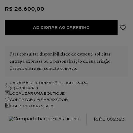
assinatura com espelho removível. Um bolso plano externo na
R$
26
.
600
,
00
parte de trás da mala. Forro: pele de cordeiro preta.
Dimensões: 180 mm de altura x 210 mm de largura x 90 mm
de profundidade. Bolsa de mão e de tiracolo.
ADICIONAR AO CARRINHO
Para consultar disponibilidade de estoque, solicitar
entrega expressa ou a personalização da sua criação
Cartier, entre em contato conosco.
PARA MAIS INFORMAÇÕES LIGUE PARA
(11) 4380 0828
LOCALIZAR UMA BOUTIQUE
CONTATAR UM EMBAIXADOR
AGENDAR UMA VISITA
:
L1002323
COMPARTILHAR