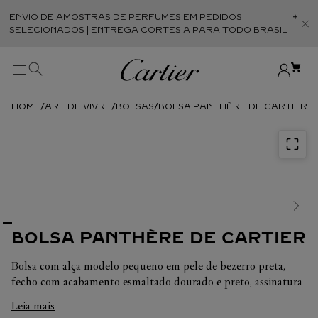
ENVIO DE AMOSTRAS DE PERFUMES EM PEDIDOS
Abr
SELECIONADOS | ENTREGA CORTESIA PARA TODO BRASIL
ART DE VIVRE
BOLSAS
BOLSA PANTHÈRE DE CARTIER
BOLSA PANTHÈRE DE CARTIER
Bolsa com alça modelo pequeno em pele de bezerro preta,
fecho com acabamento esmaltado dourado e preto, assinatura
Cartier dourada estampada a quente no interior. Dois
Leia mais
compartimentos interiores, um bolso plano e um bolso de