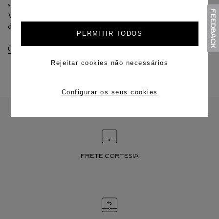
sua preferência na finalização de seu pedido.
Você pode trocar ou devolver sua criação Cartier em até 30
dias.
PERMITIR TODOS
Consultar Entregas
Consultar Devoluções
Rejeitar cookies não necessários
Configurar os seus cookies
FRETE CORTESIA