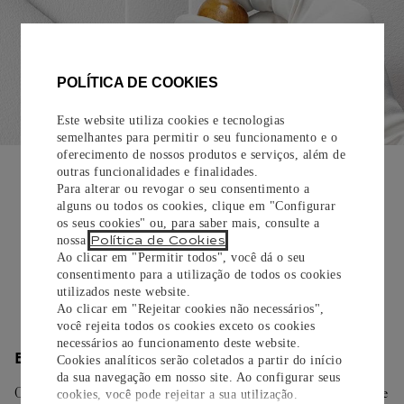
POLÍTICA DE COOKIES
Este website utiliza cookies e tecnologias
semelhantes para permitir o seu funcionamento e o
oferecimento de nossos produtos e serviços, além de
EMBALAGEM PARA PRESENTE
outras funcionalidades e finalidades.
Para alterar ou revogar o seu consentimento a
Todos os pedidos de nossa e-Boutique Cartier são
alguns ou todos os cookies, clique em "Configurar
cuidadosamente embrulhados para presente e oferecem a
os seus cookies" ou, para saber mais, consulte a
opção de adicionar um cartão personalizado.
Política de Cookies
nossa
.
Ao clicar em "Permitir todos", você dá o seu
Saiba mais
consentimento para a utilização de todos os cookies
utilizados neste website.
Ao clicar em "Rejeitar cookies não necessários",
você rejeita todos os cookies exceto os cookies
necessários ao funcionamento deste website.
ENTREGA/DEVOLUÇÃO
Cookies analíticos serão coletados a partir do início
da sua navegação em nosso site. Ao configurar seus
Oferecemos diferentes opções de entrega. Selecione o envio de
cookies, você pode rejeitar a sua utilização.