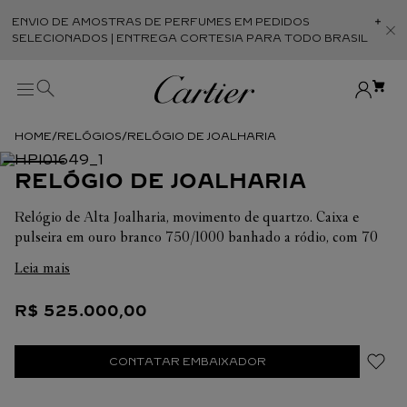
ENVIO DE AMOSTRAS DE PERFUMES EM PEDIDOS
Abr
SELECIONADOS | ENTREGA CORTESIA PARA TODO BRASIL
RELÓGIOS
RELÓGIO DE JOALHARIA
RELÓGIO DE JOALHARIA
Relógio de Alta Joalharia, movimento de quartzo. Caixa e
pulseira em ouro branco 750/1000 banhado a ródio, com 70
diamantes totalizando 2,18 quilates, 12 esmeraldas totalizando
Leia mais
0,28 quilate e ônix. Mostrador com efeito guilloché
translúcido lacado prateado, ponteiros em aço polido banhado
R$
525
.
000
,
00
a ródio em forma de espada, vidro de safira. Dimensões da
caixa: 12,9 x 12,9 mm, espessura: 4,7 mm. Resistente à água até
3 bar (aprox. 30 metros).
CONTATAR EMBAIXADOR