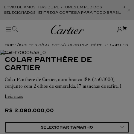
ENVIO DE AMOSTRAS DE PERFUMES EM PEDIDOS
Abr
SELECIONADOS | ENTREGA CORTESIA PARA TODO BRASIL
JOALHERIA
COLARES
COLAR PANTHÈRE DE CARTIER
COLAR PANTHÈRE DE
CARTIER
Colar Panthère de Cartier, ouro branco 18K (750/1000),
conjunto com 2 olhos de esmeralda, 17 manchas de safira, 1
nariz de ônix e 556 diamantes totalizeo 17,45 quilates.
Leia mais
R$
2
.
080
.
000
,
00