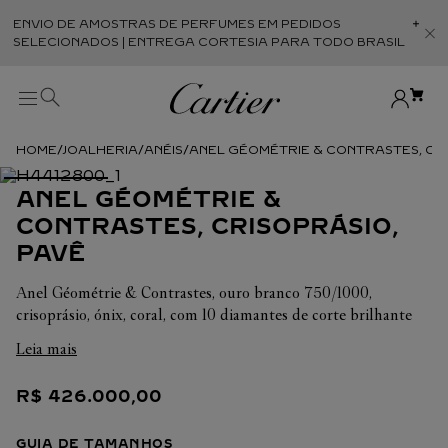
ENVIO DE AMOSTRAS DE PERFUMES EM PEDIDOS
Abr
SELECIONADOS | ENTREGA CORTESIA PARA TODO BRASIL
JOALHERIA
ANÉIS
ANEL GÉOMÉTRIE & CONTRASTES, CRI
ANEL GÉOMÉTRIE &
CONTRASTES, CRISOPRÁSIO,
PAVÊ
Anel Géométrie & Contrastes, ouro branco 750/1000,
crisoprásio, ónix, coral, com 10 diamantes de corte brilhante
totalizando 0,64 quilate.
Leia mais
R$
426
.
000
,
00
GUIA DE TAMANHOS