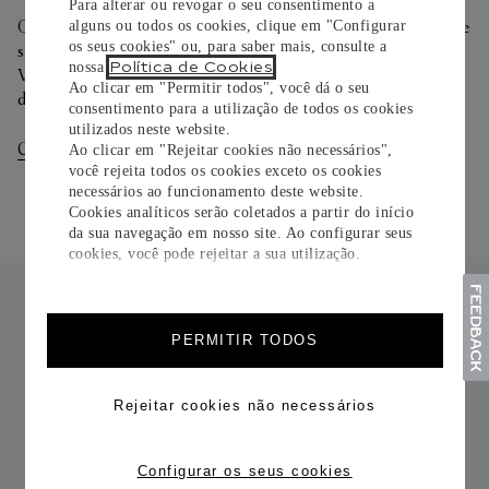
Para alterar ou revogar o seu consentimento a
Oferecemos diferentes opções de entrega. Selecione o envio de
alguns ou todos os cookies, clique em "Configurar
os seus cookies" ou, para saber mais, consulte a
sua preferência na finalização de seu pedido.
Política de Cookies
nossa
.
Você pode trocar ou devolver sua criação Cartier em até 30
Ao clicar em "Permitir todos", você dá o seu
dias.
consentimento para a utilização de todos os cookies
utilizados neste website.
Consultar Entregas
Consultar Devoluções
Ao clicar em "Rejeitar cookies não necessários",
você rejeita todos os cookies exceto os cookies
necessários ao funcionamento deste website.
Cookies analíticos serão coletados a partir do início
da sua navegação em nosso site. Ao configurar seus
cookies, você pode rejeitar a sua utilização.
PERMITIR TODOS
FRETE CORTESIA
Rejeitar cookies não necessários
Configurar os seus cookies