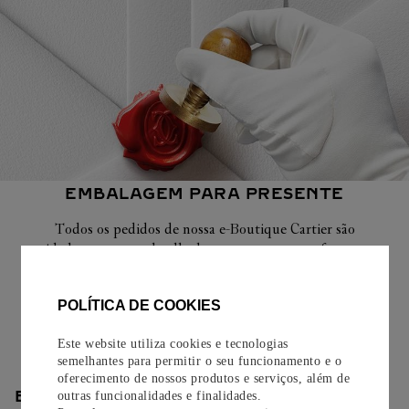
EMBALAGEM PARA PRESENTE
Todos os pedidos de nossa e-Boutique Cartier são
cuidadosamente embrulhados para presente e oferecem a
opção de adicionar um cartão personalizado.
POLÍTICA DE COOKIES
Saiba mais
Este website utiliza cookies e tecnologias
semelhantes para permitir o seu funcionamento e o
oferecimento de nossos produtos e serviços, além de
ENTREGA/DEVOLUÇÃO
outras funcionalidades e finalidades.