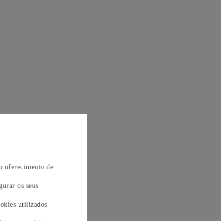
 o oferecimento de
gurar os seus
okies utilizados