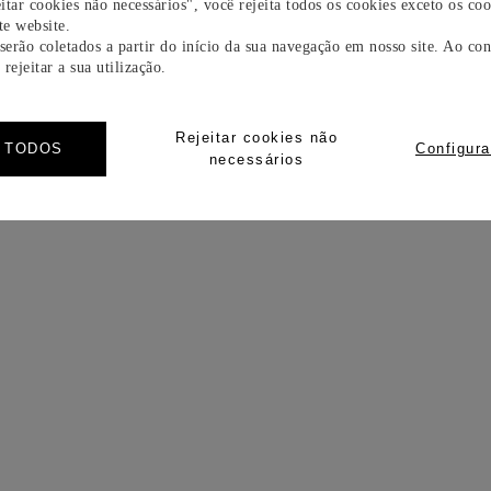
itar cookies não necessários", você rejeita todos os cookies exceto os coo
e website.
 serão coletados a partir do início da sua navegação em nosso site. Ao con
rejeitar a sua utilização.
Rejeitar cookies não
R TODOS
Configura
necessários