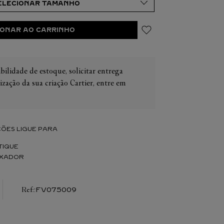
IONAR AO CARRINHO
bilidade de estoque, solicitar entrega
IER
OS
ização da sua criação Cartier, entre em
CONES CARTIER
ER
ÕES LIGUE PARA
TIQUE
IXADOR
:
FV075009