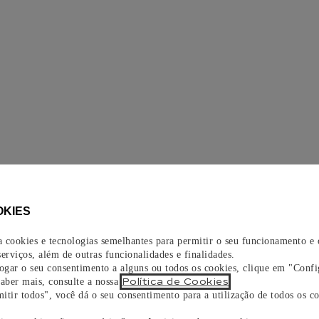
OKIES
za cookies e tecnologias semelhantes para permitir o seu funcionamento e
erviços, além de outras funcionalidades e finalidades.
vogar o seu consentimento a alguns ou todos os cookies, clique em "Confi
Política de Cookies
saber mais, consulte a nossa
.
itir todos", você dá o seu consentimento para a utilização de todos os co