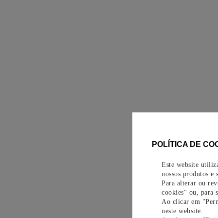
POLÍTICA DE CO
Este website utili
nossos produtos e s
Para alterar ou re
cookies" ou, para 
Ao clicar em "Perm
neste website.