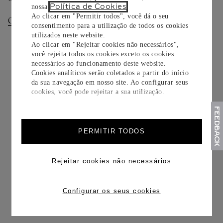
Política de Cookies
nossa
.
Ao clicar em "Permitir todos", você dá o seu
Consultar Entregas
Consultar Devoluções
consentimento para a utilização de todos os cookies
utilizados neste website.
Ao clicar em "Rejeitar cookies não necessários",
você rejeita todos os cookies exceto os cookies
necessários ao funcionamento deste website.
Cookies analíticos serão coletados a partir do início
da sua navegação em nosso site. Ao configurar seus
cookies, você pode rejeitar a sua utilização.
FRETE CORTESIA
PERMITIR TODOS
Rejeitar cookies não necessários
Configurar os seus cookies
TROCAS E DEVOLUÇÕES