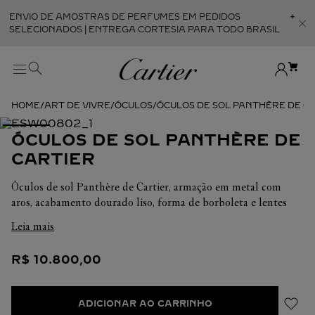
ENVIO DE AMOSTRAS DE PERFUMES EM PEDIDOS
Abr
SELECIONADOS | ENTREGA CORTESIA PARA TODO BRASIL
ART DE VIVRE
ÓCULOS
ÓCULOS DE SOL PANTHÈRE DE C
ÓCULOS DE SOL PANTHÈRE DE
CARTIER
Óculos de sol Panthère de Cartier, armação em metal com
aros, acabamento dourado liso, forma de borboleta e lentes
bordô com efeito espelhado dourado. Tamanhos asiáticos.
Leia mais
Dimensões: Lentes: 60 mm. Ponte: 17 mm. Hastes: 140 mm.
R$
10
.
800
,
00
ADICIONAR AO CARRINHO