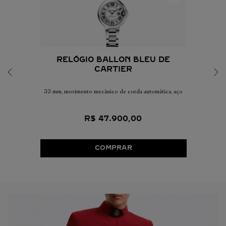
RELÓGIO BALLON BLEU DE
CARTIER
33 mm, movimento mecânico de corda automática, aço
R$
47
.
900
,
00
COMPRAR