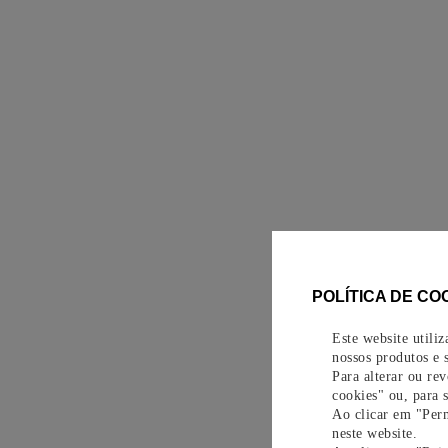
POLÍTICA DE CO
Este website utili
nossos produtos e s
Para alterar ou re
cookies" ou, para 
Ao clicar em "Perm
neste website.