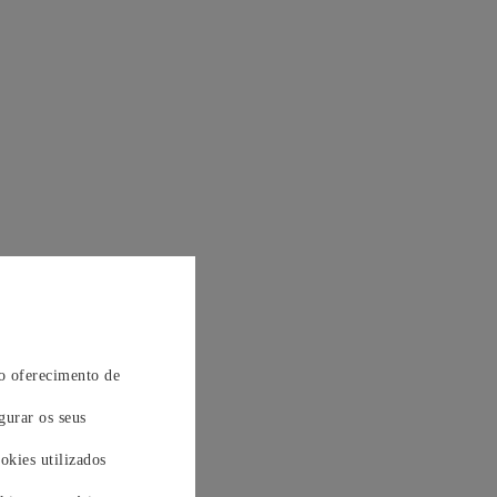
 o oferecimento de
gurar os seus
okies utilizados