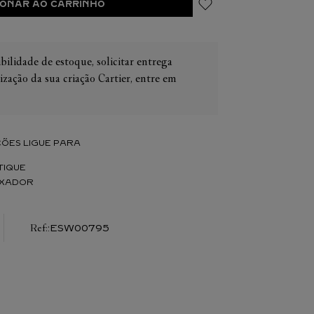
IONAR AO CARRINHO
bilidade de estoque, solicitar entrega
ização da sua criação Cartier, entre em
IER
OS
CONES CARTIER
ER
ÕES LIGUE PARA
TIQUE
IXADOR
:
ESW00795