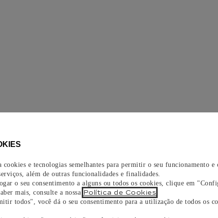
OKIES
za cookies e tecnologias semelhantes para permitir o seu funcionamento e
erviços, além de outras funcionalidades e finalidades.
vogar o seu consentimento a alguns ou todos os cookies, clique em "Confi
Política de Cookies
saber mais, consulte a nossa
.
itir todos", você dá o seu consentimento para a utilização de todos os co