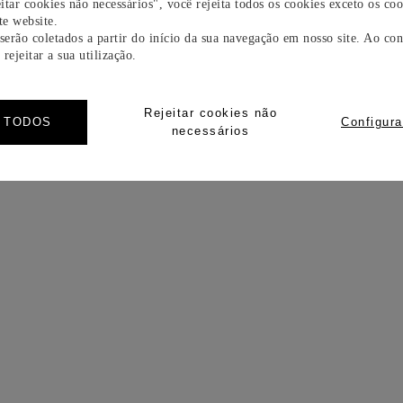
itar cookies não necessários", você rejeita todos os cookies exceto os coo
e website.
 serão coletados a partir do início da sua navegação em nosso site. Ao con
rejeitar a sua utilização.
Rejeitar cookies não
R TODOS
Configura
necessários