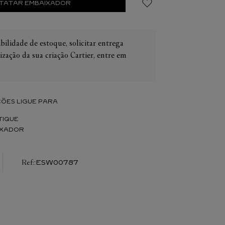
TATAR EMBAIXADOR
bilidade de estoque, solicitar entrega
ização da sua criação Cartier, entre em
IER
OS
CONES CARTIER
ER
ÕES LIGUE PARA
TIQUE
IXADOR
:
ESW00787