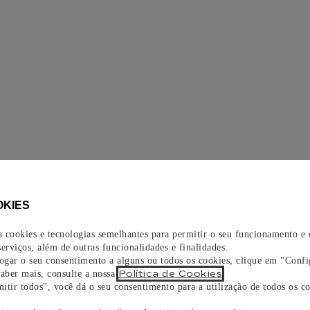
OKIES
za cookies e tecnologias semelhantes para permitir o seu funcionamento e
erviços, além de outras funcionalidades e finalidades.
vogar o seu consentimento a alguns ou todos os cookies, clique em "Confi
Política de Cookies
saber mais, consulte a nossa
.
itir todos", você dá o seu consentimento para a utilização de todos os co