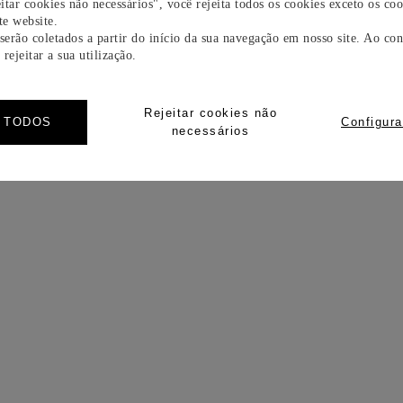
itar cookies não necessários", você rejeita todos os cookies exceto os coo
e website.
 serão coletados a partir do início da sua navegação em nosso site. Ao con
rejeitar a sua utilização.
Rejeitar cookies não
R TODOS
Configura
necessários