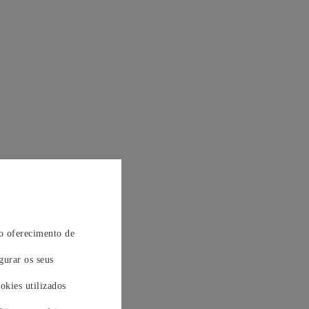
 o oferecimento de
gurar os seus
okies utilizados