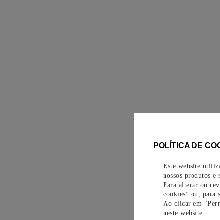
POLÍTICA DE CO
Este website utili
nossos produtos e s
Para alterar ou re
cookies" ou, para 
Ao clicar em "Perm
neste website.