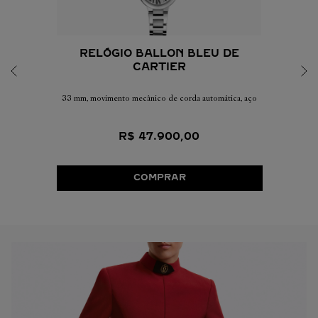
RELÓGIO BALLON BLEU DE
CARTIER
33 mm, movimento mecânico de corda automática, aço
R$
47
.
900
,
00
COMPRAR