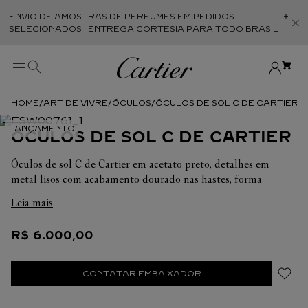
ENVIO DE AMOSTRAS DE PERFUMES EM PEDIDOS
Abr
SELECIONADOS | ENTREGA CORTESIA PARA TODO BRASIL
ART DE VIVRE
ÓCULOS
ÓCULOS DE SOL C DE CARTIER
ÓCULOS DE SOL C DE CARTIER
Óculos de sol C de Cartier em acetato preto, detalhes em
metal lisos com acabamento dourado nas hastes, forma
quadrada e lentes cinzentas com efeito espelhado dourado.
Leia mais
Dimensões: Lentes: 54 mm. Ponte: 20 mm. Hastes: 145 mm.
R$
6
.
000
,
00
CONTATAR EMBAIXADOR