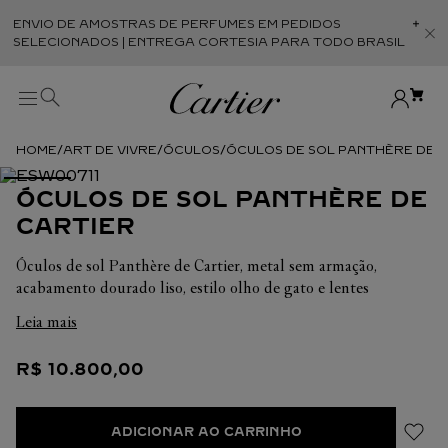
ENVIO DE AMOSTRAS DE PERFUMES EM PEDIDOS
Abr
SELECIONADOS | ENTREGA CORTESIA PARA TODO BRASIL
ART DE VIVRE
ÓCULOS
ÓCULOS DE SOL PANTHÈRE DE 
ÓCULOS DE SOL PANTHÈRE DE
CARTIER
Óculos de sol Panthère de Cartier, metal sem armação,
acabamento dourado liso, estilo olho de gato e lentes
cinzentas com efeito espelhado dourado. Dimensões: Lentes de
Leia mais
58 mm, ponte de 16 mm, hastes de 135 mm.
R$
10
.
800
,
00
ADICIONAR AO CARRINHO