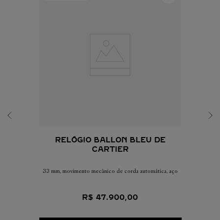
RELÓGIO BALLON BLEU DE
CARTIER
33 mm, movimento mecânico de corda automática, aço
R$
47
.
900
,
00