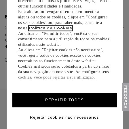
oferecimento de nossos produtos e serviços, além de
outras funcionalidades e finalidades.
Para alterar ou revogar o seu consentimento a
ENTREGA/DEVOLUÇÃO
alguns ou todos os cookies, clique em "Configurar
os seus cookies" ou, para saber mais, consulte a
Oferecemos diferentes opções de entrega. Selecione o envio de
Política de Cookies
nossa
.
Ao clicar em "Permitir todos", você dá o seu
sua preferência na finalização de seu pedido.
consentimento para a utilização de todos os cookies
Você pode trocar ou devolver sua criação Cartier em até 30
utilizados neste website.
dias.
Ao clicar em "Rejeitar cookies não necessários",
você rejeita todos os cookies exceto os cookies
Consultar Entregas
Consultar Devoluções
necessários ao funcionamento deste website.
Cookies analíticos serão coletados a partir do início
da sua navegação em nosso site. Ao configurar seus
cookies, você pode rejeitar a sua utilização.
PERMITIR TODOS
Rejeitar cookies não necessários
FRETE CORTESIA