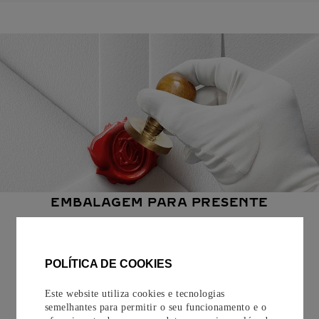
EMBALAGEM PARA PRESENTE
Todos os pedidos de nossa e-Boutique Cartier são
cuidadosamente embrulhados para presente e oferecem a
opção de adicionar um cartão personalizado.
POLÍTICA DE COOKIES
Saiba mais
Este website utiliza cookies e tecnologias
semelhantes para permitir o seu funcionamento e o