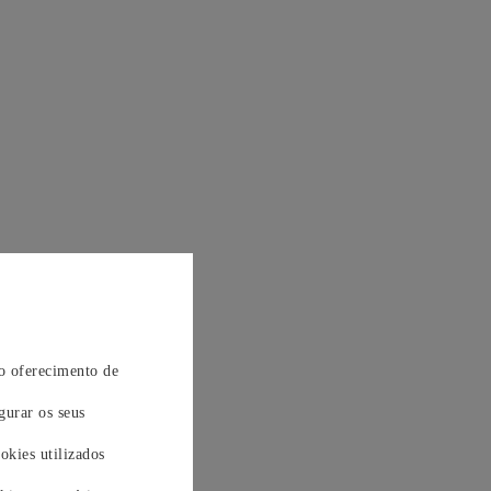
 o oferecimento de
gurar os seus
okies utilizados