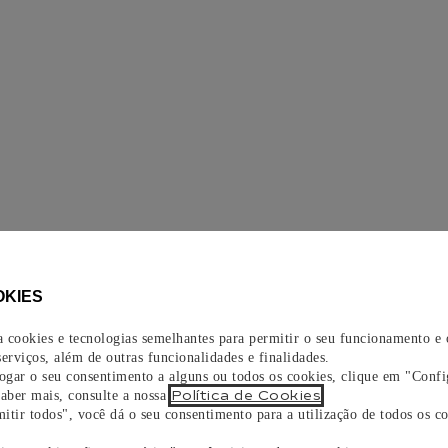
OKIES
za cookies e tecnologias semelhantes para permitir o seu funcionamento e
erviços, além de outras funcionalidades e finalidades.
vogar o seu consentimento a alguns ou todos os cookies, clique em "Confi
Política de Cookies
saber mais, consulte a nossa
.
itir todos", você dá o seu consentimento para a utilização de todos os co