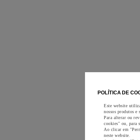
POLÍTICA DE CO
Este website utili
nossos produtos e s
Para alterar ou re
cookies" ou, para 
Ao clicar em "Perm
neste website.