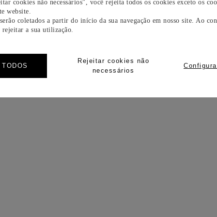
itar cookies não necessários", você rejeita todos os cookies exceto os coo
e website.
 serão coletados a partir do início da sua navegação em nosso site. Ao con
rejeitar a sua utilização.
Rejeitar cookies não
R TODOS
Configura
necessários