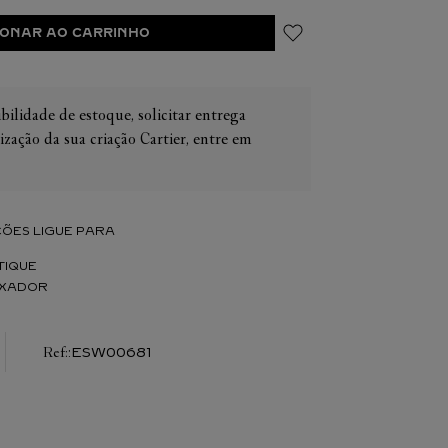
IONAR AO CARRINHO
bilidade de estoque, solicitar entrega
ização da sua criação Cartier, entre em
IER
OS
CONES CARTIER
ER
ÕES LIGUE PARA
TIQUE
IXADOR
:
ESW00681