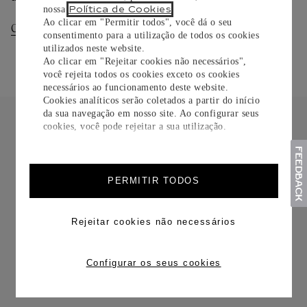
Política de Cookies
nossa
.
Ao clicar em "Permitir todos", você dá o seu
Consultar Entregas
Consultar Devoluções
consentimento para a utilização de todos os cookies
utilizados neste website.
Ao clicar em "Rejeitar cookies não necessários",
você rejeita todos os cookies exceto os cookies
necessários ao funcionamento deste website.
Cookies analíticos serão coletados a partir do início
da sua navegação em nosso site. Ao configurar seus
cookies, você pode rejeitar a sua utilização.
FRETE CORTESIA
PERMITIR TODOS
Rejeitar cookies não necessários
Configurar os seus cookies
TROCAS E DEVOLUÇÕES