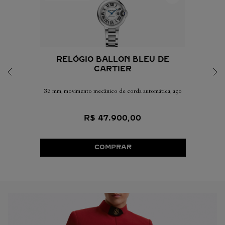
RELÓGIO BALLON BLEU DE
CARTIER
33 mm, movimento mecânico de corda automática, aço
R$
47
.
900
,
00
COMPRAR