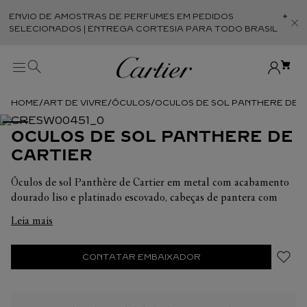
ENVIO DE AMOSTRAS DE PERFUMES EM PEDIDOS
Abr
SELECIONADOS | ENTREGA CORTESIA PARA TODO BRASIL
ART DE VIVRE
ÓCULOS
OCULOS DE SOL PANTHERE DE 
OCULOS DE SOL PANTHERE DE
CARTIER
Óculos de sol Panthère de Cartier em metal com acabamento
dourado liso e platinado escovado, cabeças de pantera com
acabamento dourado e manchas em laca preta, formato
Leia mais
gatinho e lentes cinza com efeito espelhado dourado.
Dimensões: lentes 59 mm, ponte 19 mm, hastes 140 mm.
CONTATAR EMBAIXADOR