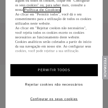
alguns ou todos os cookies, clique em "Configurar
os seus cookies" ou, para saber mais, consulte a
O SAVOIR-FAIRE
Política de Cookies
nossa
.
Ao clicar em "Permitir todos", você dá o seu
consentimento para a utilização de todos os cookies
utilizados neste website.
Ao clicar em "Rejeitar cookies não necessários",
você rejeita todos os cookies exceto os cookies
necessários ao funcionamento deste website.
Cookies analíticos serão coletados a partir do início
da sua navegação em nosso site. Ao configurar seus
cookies, você pode rejeitar a sua utilização.
PERMITIR TODOS
THE MAISON DES MÉTIERS D’ART
Rejeitar cookies não necessários
Configurar os seus cookies