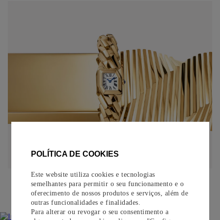
POLÍTICA DE COOKIES
Este website utiliza cookies e tecnologias
semelhantes para permitir o seu funcionamento e o
INOVAÇÃO CONTÍNUA
oferecimento de nossos produtos e serviços, além de
outras funcionalidades e finalidades.
Para alterar ou revogar o seu consentimento a