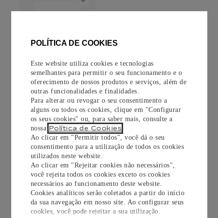
POLÍTICA DE COOKIES
Este website utiliza cookies e tecnologias
semelhantes para permitir o seu funcionamento e o
PULSEIRA
oferecimento de nossos produtos e serviços, além de
SÍMBOLOS
outras funcionalidades e finalidades.
Para alterar ou revogar o seu consentimento a
Ouro rosa, diamantes
alguns ou todos os cookies, clique em "Configurar
os seus cookies" ou, para saber mais, consulte a
Política de Cookies
nossa
.
R$
19
.
900
,
00
Ao clicar em "Permitir todos", você dá o seu
consentimento para a utilização de todos os cookies
SAIBA MAIS
utilizados neste website.
Ao clicar em "Rejeitar cookies não necessários",
você rejeita todos os cookies exceto os cookies
necessários ao funcionamento deste website.
Cookies analíticos serão coletados a partir do início
da sua navegação em nosso site. Ao configurar seus
cookies, você pode rejeitar a sua utilização.