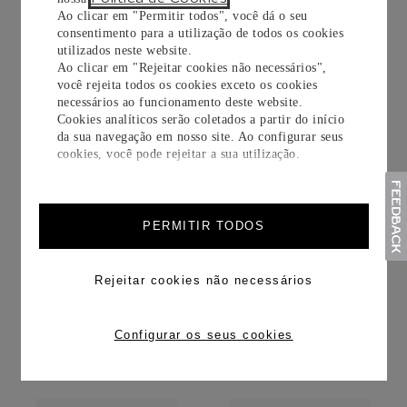
Ao clicar em "Permitir todos", você dá o seu
consentimento para a utilização de todos os cookies
utilizados neste website.
Ao clicar em "Rejeitar cookies não necessários",
você rejeita todos os cookies exceto os cookies
necessários ao funcionamento deste website.
Cookies analíticos serão coletados a partir do início
da sua navegação em nosso site. Ao configurar seus
cookies, você pode rejeitar a sua utilização.
ANEL CLASH DE
ANEL CLASH DE
CARTIER
CARTIER
PERMITIR TODOS
Ouro amarelo
Ouro rosa
Rejeitar cookies não necessários
R$
33
.
900
,
00
R$
33
.
900
,
00
Configurar os seus cookies
SAIBA MAIS
SAIBA MAIS