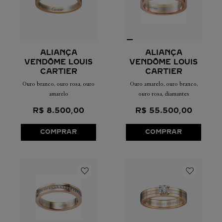
ALIANÇA
ALIANÇA
VENDÔME LOUIS
VENDÔME LOUIS
CARTIER
CARTIER
Ouro branco, ouro rosa, ouro
Ouro amarelo, ouro branco,
amarelo
ouro rosa, diamantes
R$
8
.
500
,
00
R$
55
.
500
,
00
COMPRAR
COMPRAR