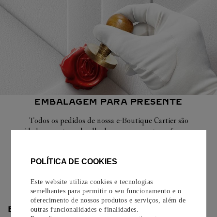
EMBALAGEM PARA PRESENTE
Todos os pedidos de nossa e-Boutique Cartier são
cuidadosamente embrulhados para presente e oferecem a
opção de adicionar um cartão personalizado.
POLÍTICA DE COOKIES
Saiba mais
Este website utiliza cookies e tecnologias
semelhantes para permitir o seu funcionamento e o
oferecimento de nossos produtos e serviços, além de
ENTREGA/DEVOLUÇÃO
outras funcionalidades e finalidades.