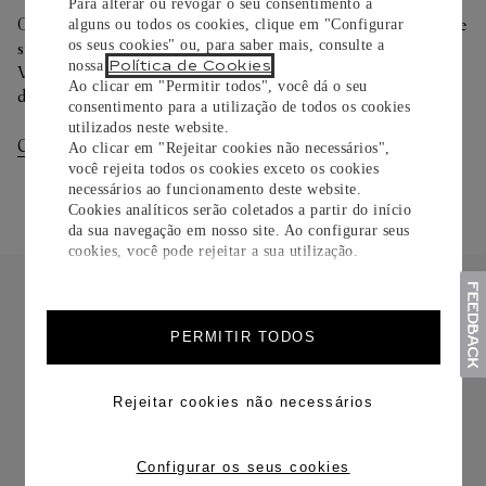
Para alterar ou revogar o seu consentimento a
Oferecemos diferentes opções de entrega. Selecione o envio de
alguns ou todos os cookies, clique em "Configurar
os seus cookies" ou, para saber mais, consulte a
sua preferência na finalização de seu pedido.
Política de Cookies
nossa
.
Você pode trocar ou devolver sua criação Cartier em até 30
Ao clicar em "Permitir todos", você dá o seu
dias.
consentimento para a utilização de todos os cookies
utilizados neste website.
Consultar Entregas
Consultar Devoluções
Ao clicar em "Rejeitar cookies não necessários",
você rejeita todos os cookies exceto os cookies
necessários ao funcionamento deste website.
Cookies analíticos serão coletados a partir do início
da sua navegação em nosso site. Ao configurar seus
cookies, você pode rejeitar a sua utilização.
PERMITIR TODOS
FRETE CORTESIA
Rejeitar cookies não necessários
Configurar os seus cookies